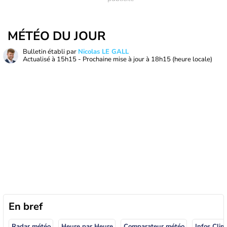
MÉTÉO DU JOUR
Bulletin établi par
Nicolas LE GALL
Actualisé à
15h15
- Prochaine mise à jour à
18h15
(heure locale)
En bref
Radar météo
Heure par Heure
Comparateur météo
Infos Clim