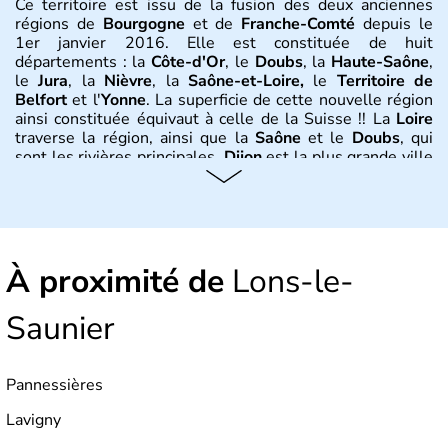
Ce territoire est issu de la fusion des deux anciennes
régions de
Bourgogne
et de
Franche-Comté
depuis le
1er janvier 2016. Elle est constituée de huit
départements : la
Côte-d'Or
, le
Doubs
, la
Haute-Saône
,
le
Jura
, la
Nièvre
, la
Saône-et-Loire,
le
Territoire de
Belfort
et l'
Yonne
. La superficie de cette nouvelle région
ainsi constituée équivaut à celle de la Suisse !! La
Loire
traverse la région, ainsi que la
Saône
et le
Doubs
, qui
sont les rivières principales.
Dijon
est la plus grande ville
de cette région.
Besançon, Mâcon, Nevers, Belfort
sont
quelques-unes des autres belles métropoles de ce
territroire au climat continental avec des étés doux et des
hivers froids et neigeux.
Histoire et administration
À proximité de
Lons-le-
Le territoire des actuelles
Bourgogne
et
Franche-Comté
Saunier
correspond au royaume des
Burgondes
au 5ème siècle.
Le traité de Verdun en 843 conduit à distinguer le « duché
de Bourgogne » (l’actuelle Bourgogne) et la «Haute
Pannessières
Bourgogne » qui devient le « comté de Bourgogne » (la
Franche-Comté). Réunies au 14ème siècle, elles sont
Lavigny
séparées à la fin du 15ème siècle quand le « comté »
passe aux mains des
Habsbourg
. Ce sont les troupes de