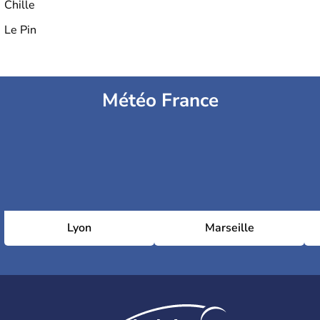
Chille
Louis XIV
qui récupèrent le territoire en 1678. Le Duché
de Bourgogne et la Franche-Comté forment dès lors deux
Le Pin
régions distinctes auxquelles se rattachent le
Nivernais
,
une partie de la
Champagne
et de l
’Orléanais
. La fusion
des deux entités est effective depuis le 1er janvier 2016.
Météo France
Lyon
Marseille