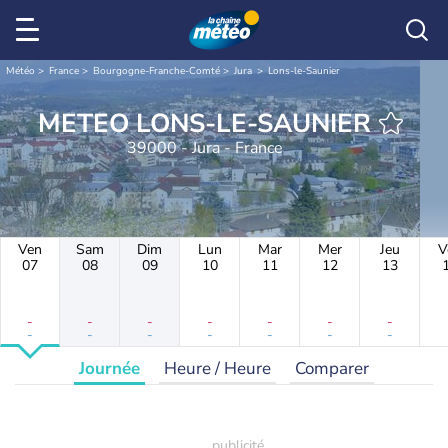
Météo
France
Bourgogne-Franche-Comté
Jura
Lons-le-Saunier
METEO LONS-LE-SAUNIER
39000 - Jura - France
Ven
Sam
Dim
Lun
Mar
Mer
Jeu
V
07
08
09
10
11
12
13
-
-
-
-
-
-
-
-
-
-
-
-
-
-
Journée
Heure / Heure
Comparer