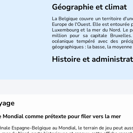
Géographie et climat
La Belgique couvre un territoire d'u
Europe de l'Ouest. Elle est entourée p
Luxembourg et la mer du Nord. Le p
million pour sa capitale Bruxelles
océanique tempéré avec des précip
géographiques : la basse, la moyenne 
Histoire et administra
L'origine du territoire de la Belgique
la Gaule en trois parties effectuée par
les Belges. Décrite comme la nation
Belgique a été divisée en deux pays 
principauté de Liège. Il faut attend
Etat fédéral reconnu par la constituti
oyage
e Mondial comme prétexte pour filer vers la mer
finale Espagne-Belgique au Mondial, le terrain de jeu peut auss