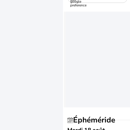
Éphéméride