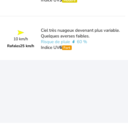
Indice UV
3
Modéré
Ciel très nuageux devenant plus variable.
Quelques averses faibles.
10 km/h
Risque de pluie
60 %
Rafales
25 km/h
Indice UV
6
Fort