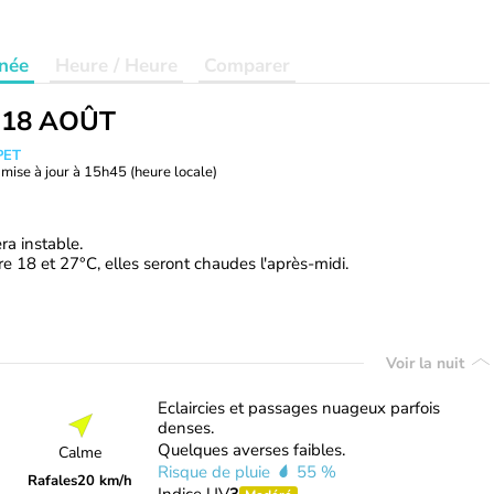
née
Heure / Heure
Comparer
 18 AOÛT
PET
mise à jour à
15h45
(heure locale)
ra instable.
e 18 et 27°C, elles seront chaudes l'après-midi.
Voir la nuit
Eclaircies et passages nuageux parfois
denses.
Quelques averses faibles.
Calme
Risque de pluie
55 %
Rafales
20 km/h