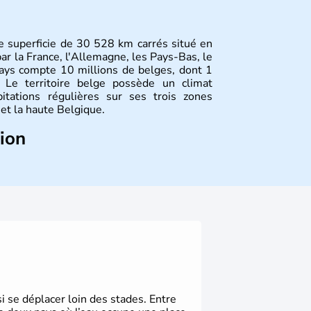
ne superficie de 30 528 km carrés situé en
ar la France, l'Allemagne, les Pays-Bas, le
ays compte 10 millions de belges, dont 1
. Le territoire belge possède un climat
itations régulières sur ses trois zones
et la haute Belgique.
tion
 et de son nom provient d'une séparation de
 Jules César : les Gaulois, les Aquitains et
 la plus brave par le général romain, la
jusqu'en 1795 : les Pays-Bas du Sud et la
re jusqu'en 1980 pour qu'elle devienne un
on de 1993.
i se déplacer loin des stades. Entre