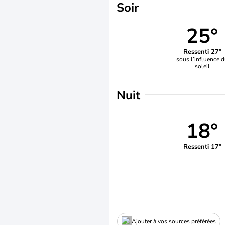
Soir
25°
Ressenti 27°
sous l’influence 
soleil
Nuit
18°
Ressenti 17°
Ajouter à vos sources préférées