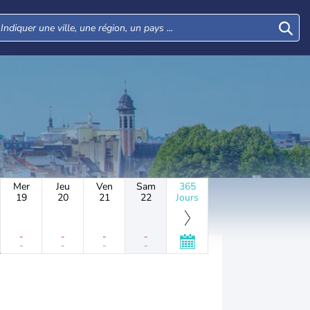
Mer
Jeu
Ven
Sam
365
19
20
21
22
Jours
-
-
-
-
-
-
-
-