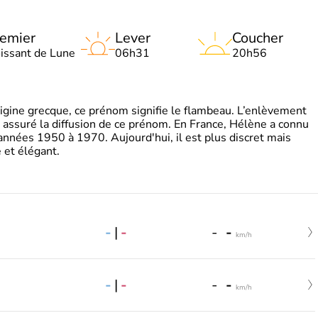
emier
Lever
Coucher
oissant de Lune
06h31
20h56
gine grecque, ce prénom signifie le flambeau. L’enlèvement
a assuré la diffusion de ce prénom. En France, Hélène a connu
années 1950 à 1970. Aujourd'hui, il est plus discret mais
et élégant.
-
|
-
-
-
km/h
-
|
-
-
-
km/h