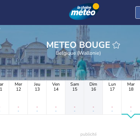
e
METEO BOUGE
Belgique (Wallonie)
ar
Mer
Jeu
Ven
Sam
Dim
Lun
Mar
1
12
13
14
15
16
17
18
-
-
-
-
-
-
-
-
-
-
-
-
-
-
-
-