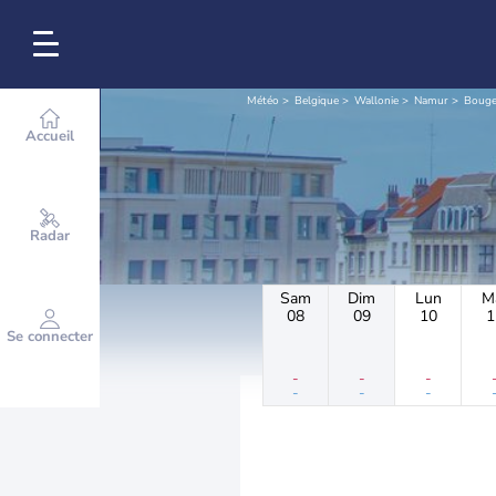
Météo
Belgique
Wallonie
Namur
Boug
Accueil
Radar
Sam
Dim
Lun
M
08
09
10
1
Se connecter
-
-
-
-
-
-