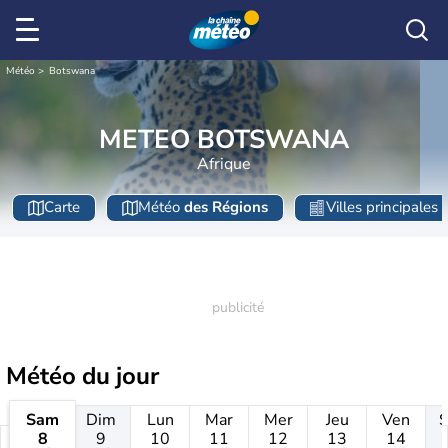
Météo
Botswana
METEO BOTSWANA
Afrique
Carte
Météo
des Régions
Villes principales
Météo
du jour
Sam
Dim
Lun
Mar
Mer
Jeu
Ven
8
9
10
11
12
13
14