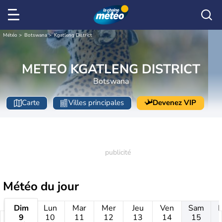
Météo
Botswana
Kgatleng District
METEO KGATLENG DISTRICT
Botswana
Carte
Villes principales
Devenez VIP
Météo
du jour
Dim
Lun
Mar
Mer
Jeu
Ven
Sam
9
10
11
12
13
14
15