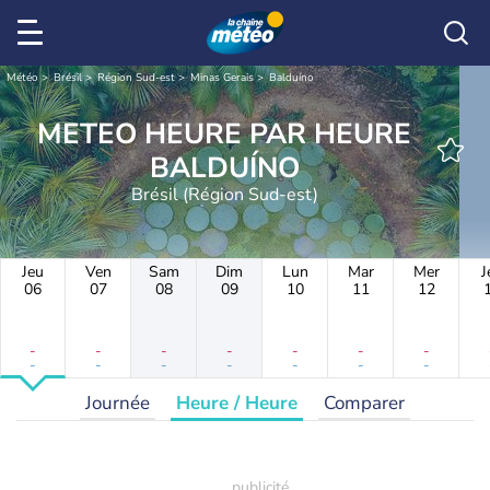
Météo
Brésil
Région Sud-est
Minas Gerais
Balduíno
METEO HEURE PAR HEURE
BALDUÍNO
Brésil (Région Sud-est)
Jeu
Ven
Sam
Dim
Lun
Mar
Mer
J
06
07
08
09
10
11
12
-
-
-
-
-
-
-
-
-
-
-
-
-
-
Journée
Heure / Heure
Comparer