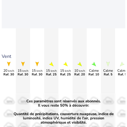
Vent
20
15
15
15
15
10
Calme
Calme
Calme
km/h
km/h
km/h
km/h
km/h
km/h
Raf. 30
Raf. 30
Raf. 30
Raf. 25
Raf. 25
Raf. 20
Raf. 10
Raf. 5
Raf. 5
Ces paramètres sont réservés aux abonnés.
50%
50%
50%
50%
50%
50%
50%
50%
50%
Il vous reste 50% à découvrir:
Quantité de précipitations, couverture nuageuse, indice de
30%
30%
30%
30%
30%
30%
30%
30%
30%
luminosité, indice UV, humidité de l'air, pression
atmosphérique et visibilité.