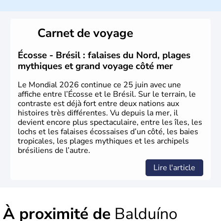
Sao Polo et Rio de Janeiro sont deux villes principales de
ce pays, majoritairement catholique. Les côtes atlantiques
Carnet de voyage
du Brésil ont été atteintes par le portugais Cabral en
1500. Durant le XVIe siècle, de très nombreux esclaves
venus d'Afrique ont permis une large exploitation des
Écosse - Brésil : falaises du Nord, plages
ressources en sucre du pays.
mythiques et grand voyage côté mer
Le Mondial 2026 continue ce 25 juin avec une
affiche entre l’Écosse et le Brésil. Sur le terrain, le
contraste est déjà fort entre deux nations aux
histoires très différentes. Vu depuis la mer, il
devient encore plus spectaculaire, entre les îles, les
lochs et les falaises écossaises d’un côté, les baies
tropicales, les plages mythiques et les archipels
brésiliens de l’autre.
Lire l'article
À proximité de
Balduíno