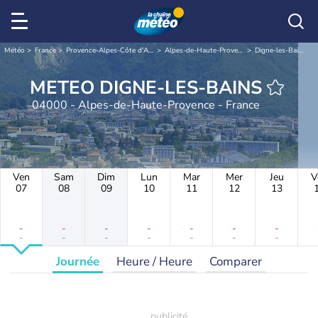
Météo
France
Provence-Alpes-Côte d'Azur
Alpes-de-Haute-Provence
Digne-les-Bains
METEO DIGNE-LES-BAINS
04000 - Alpes-de-Haute-Provence - France
Ven
Sam
Dim
Lun
Mar
Mer
Jeu
V
07
08
09
10
11
12
13
-
-
-
-
-
-
-
-
-
-
-
-
-
-
Journée
Heure / Heure
Comparer