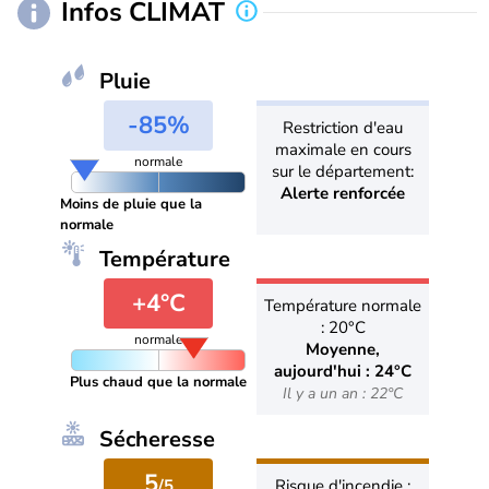
Infos CLIMAT
Pluie
-85%
Restriction d'eau
maximale en cours
normale
sur le département:
Alerte renforcée
Moins de pluie que la
normale
Température
+4°C
Température normale
: 20°C
normale
Moyenne,
aujourd'hui : 24°C
Plus chaud que la normale
Il y a un an : 22°C
Sécheresse
5
/5
Risque d'incendie :