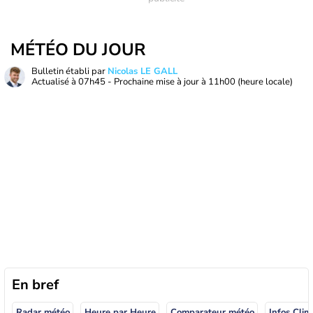
MÉTÉO DU JOUR
Bulletin établi par
Nicolas LE GALL
Actualisé à
07h45
- Prochaine mise à jour à
11h00
(heure locale)
En bref
Radar météo
Heure par Heure
Comparateur météo
Infos Clim