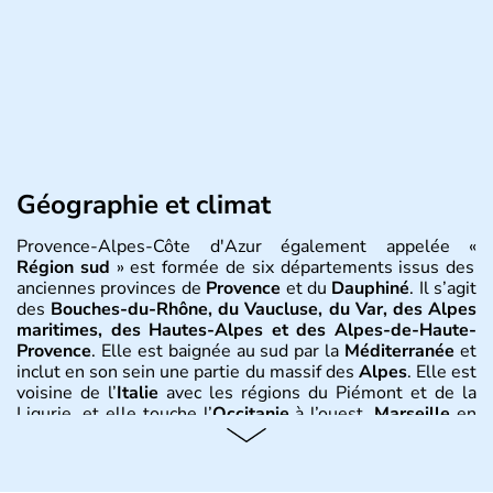
Géographie et climat
Provence-Alpes-Côte d'Azur également appelée «
Région sud
» est formée de six départements issus des
anciennes provinces de
Provence
et du
Dauphiné
. Il s’agit
des
Bouches-du-Rhône, du Vaucluse, du Var, des Alpes
maritimes, des Hautes-Alpes et des Alpes-de-Haute-
Provence
. Elle est baignée au sud par la
Méditerranée
et
inclut en son sein une partie du massif des
Alpes
. Elle est
voisine de l’
Italie
avec les régions du Piémont et de la
Ligurie, et elle touche l’
Occitanie
à l’ouest.
Marseille
en
est la ville principale.
Nice, Cannes, Saint-Tropez, Toulon,
Aix-en-Provence, Digne, Gap, Avignon
en sont les
localités principales dont plusieurs sont connues à