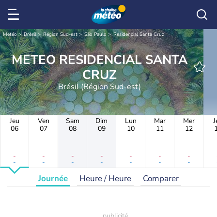
Météo
Brésil
Région Sud-est
São Paulo
Residencial Santa Cruz
METEO RESIDENCIAL SANTA
CRUZ
Brésil (Région Sud-est)
Jeu
Ven
Sam
Dim
Lun
Mar
Mer
J
06
07
08
09
10
11
12
-
-
-
-
-
-
-
-
-
-
-
-
-
-
Journée
Heure / Heure
Comparer