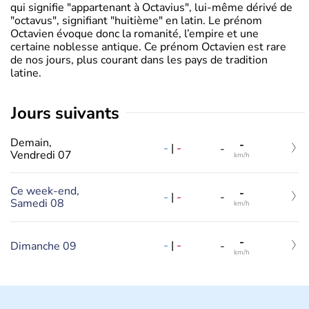
qui signifie "appartenant à Octavius", lui-même dérivé de
"octavus", signifiant "huitième" en latin. Le prénom
Octavien évoque donc la romanité, l’empire et une
certaine noblesse antique. Ce prénom Octavien est rare
de nos jours, plus courant dans les pays de tradition
latine.
jours suivants
Demain,
-
-
|
-
-
Vendredi 07
km/h
Ce week-end,
-
-
|
-
-
Samedi 08
km/h
-
-
|
-
Dimanche 09
-
km/h