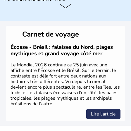
s’y étend de novembre à mai.
Histoire et administration
Sao Polo et Rio de Janeiro sont deux villes principales de
ce pays, majoritairement catholique. Les côtes atlantiques
Carnet de voyage
du Brésil ont été atteintes par le portugais Cabral en
1500. Durant le XVIe siècle, de très nombreux esclaves
venus d'Afrique ont permis une large exploitation des
Écosse - Brésil : falaises du Nord, plages
ressources en sucre du pays.
mythiques et grand voyage côté mer
Le Mondial 2026 continue ce 25 juin avec une
affiche entre l’Écosse et le Brésil. Sur le terrain, le
contraste est déjà fort entre deux nations aux
histoires très différentes. Vu depuis la mer, il
devient encore plus spectaculaire, entre les îles, les
lochs et les falaises écossaises d’un côté, les baies
tropicales, les plages mythiques et les archipels
brésiliens de l’autre.
Lire l'article