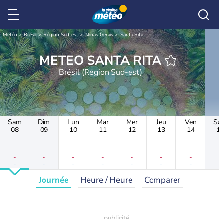
Météo
Brésil
Région Sud-est
Minas Gerais
Santa Rita
METEO SANTA RITA
Brésil (Région Sud-est)
Sam
Dim
Lun
Mar
Mer
Jeu
Ven
S
08
09
10
11
12
13
14
-
-
-
-
-
-
-
-
-
-
-
-
-
-
Journée
Heure / Heure
Comparer