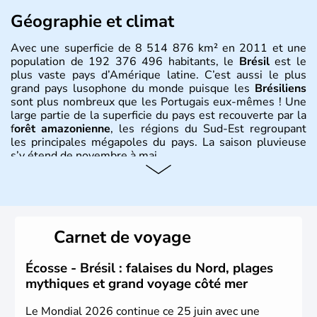
Géographie et climat
Avec une superficie de 8 514 876 km² en 2011 et une
population de 192 376 496 habitants, le
Brésil
est le
plus vaste pays d’Amérique latine. C’est aussi le plus
grand pays lusophone du monde puisque les
Brésiliens
sont plus nombreux que les Portugais eux-mêmes ! Une
large partie de la superficie du pays est recouverte par la
f
orêt amazonienne
, les régions du Sud-Est regroupant
les principales mégapoles du pays. La saison pluvieuse
s’y étend de novembre à mai.
Histoire et administration
Sao Polo et Rio de Janeiro sont deux villes principales de
ce pays, majoritairement catholique. Les côtes atlantiques
Carnet de voyage
du Brésil ont été atteintes par le portugais Cabral en
1500. Durant le XVIe siècle, de très nombreux esclaves
venus d'Afrique ont permis une large exploitation des
Écosse - Brésil : falaises du Nord, plages
ressources en sucre du pays.
mythiques et grand voyage côté mer
Le Mondial 2026 continue ce 25 juin avec une