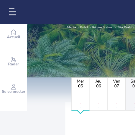
Météo
Brésil
Région Sud-est
São Paulo
Accueil
Radar
Mer
Jeu
Ven
S
05
06
07
0
Se connecter
-
-
-
-
-
-