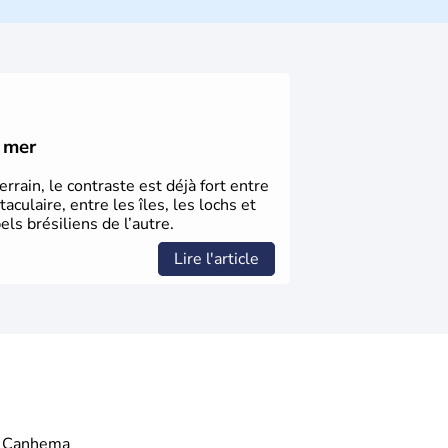
 deux villes principales de ce pays,
atlantiques du Brésil ont été atteintes par
le XVIe siècle, de très nombreux esclaves
e exploitation des ressources en sucre du
é mer
rrain, le contraste est déjà fort entre
aculaire, entre les îles, les lochs et
els brésiliens de l’autre.
Lire l'article
Canhema