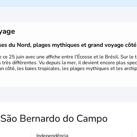
Sao Polo et Rio de Janeiro sont
majoritairement catholique. Les côtes 
le portugais Cabral en 1500. Durant 
venus d'Afrique ont permis une larg
pays.
oyage
aises du Nord, plages mythiques et grand voyage côt
e 25 juin avec une affiche entre l’Écosse et le Brésil. Sur le te
 très différentes. Vu depuis la mer, il devient encore plus spect
un côté, les baies tropicales, les plages mythiques et les archip
São Bernardo do Campo
Independência