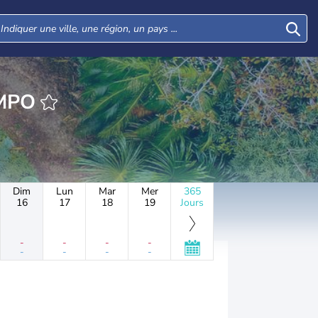
AMPO
Dim
Lun
Mar
Mer
365
16
17
18
19
Jours
-
-
-
-
-
-
-
-