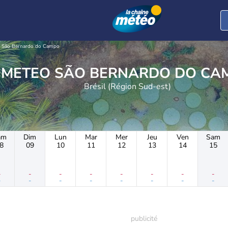
São Bernardo do Campo
METEO SÃO BERNARDO DO C
Brésil (Région Sud-est)
am
Dim
Lun
Mar
Mer
Jeu
Ven
Sam
8
09
10
11
12
13
14
15
-
-
-
-
-
-
-
-
-
-
-
-
-
-
-
-