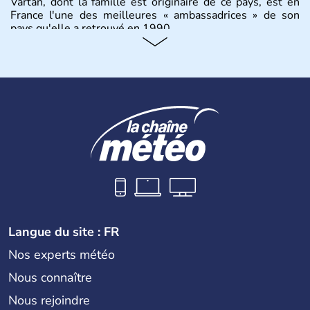
Vartan, dont la famille est originaire de ce pays, est en
France l'une des meilleures « ambassadrices » de son
pays qu'elle a retrouvé en 1990.
Histoire et administration
Pays situé dans la péninsule balkanique, la
Bulgarie
est
bordée par la mer Noire à l’est, par la Grèce et la Turquie
au Sud. Très puissant au Moyen-Âge, c’est aujourd’hui
une république parlementaire démocratique. La principale
caractéristique de la
Bulgarie
est sa division en bandes de
montagnes et de plaines orientées est-ouest.
Langue du site : FR
Nos experts météo
Nous connaître
Nous rejoindre