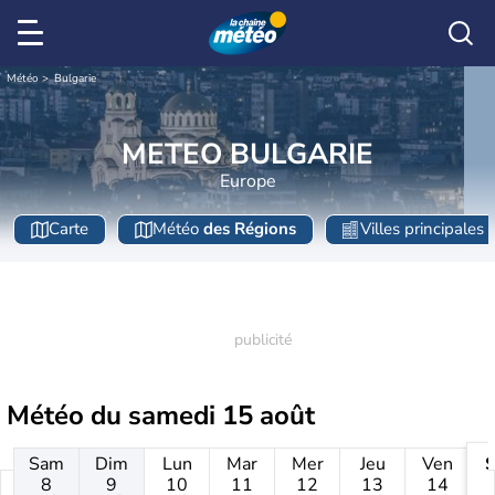
Météo
Bulgarie
METEO BULGARIE
Europe
Carte
Météo
des Régions
Villes principales
Météo du
samedi 15 août
Sam
Dim
Lun
Mar
Mer
Jeu
Ven
8
9
10
11
12
13
14