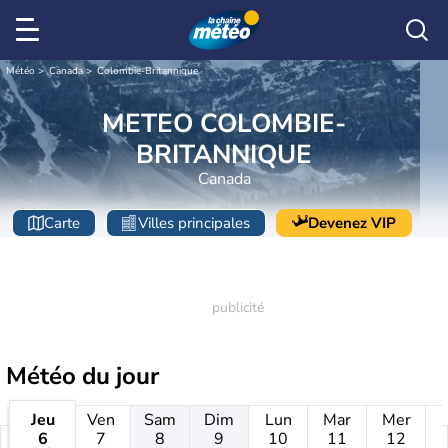
Météo
Canada
Colombie-Britannique
METEO COLOMBIE-
BRITANNIQUE
Canada
Carte
Villes principales
Devenez VIP
Météo
du jour
Jeu
Ven
Sam
Dim
Lun
Mar
Mer
6
7
8
9
10
11
12