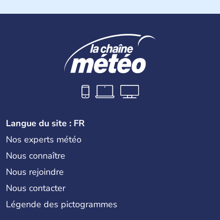
Le Canada a été découvert par l'explorateur Jacques
Cartier en 1534. A l'origine colonie française située sur le
territoire de la ville de Québec, le Canada passe ensuite
sous le contrôle des Britanniques. L'indépendance du
pays a été obtenue au cours d'un long processus qui s'est
étalé de 1867 à 1982. Le peuple autochtone des Inuits,
aujourd'hui appelé Eskimos, n'est découvert qu'au début
du XXème siècle lors d'une expédition dans le Grand
Nord.
Langue du site : FR
Nos experts météo
Nous connaître
Nous rejoindre
Nous contacter
Légende des pictogrammes