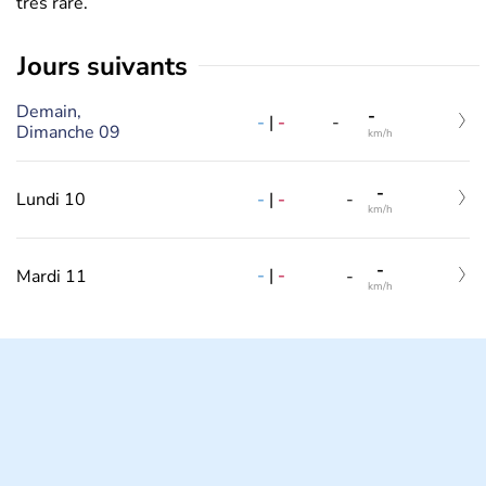
très rare.
jours suivants
Demain,
-
-
|
-
-
Dimanche 09
km/h
-
-
|
-
Lundi 10
-
km/h
-
-
|
-
Mardi 11
-
km/h