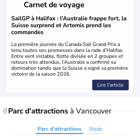
Carnet de voyage
territoire de la ville de Québec, le Canada passe ensuite
sous le contrôle des Britanniques. L'indépendance du
pays a été obtenue au cours d'un long processus qui s'est
SailGP à Halifax : l’Australie frappe fort, la
étalé de 1867 à 1982. Le peuple autochtone des Inuits,
Suisse surprend et Artemis prend les
aujourd'hui appelé Eskimos, n'est découvert qu'au début
commandes
du XXème siècle lors d'une expédition dans le Grand
Nord.
La première journée du Canada Sail Grand Prix a
tenu toutes ses promesses dans la rade d’Halifax.
Entre vent instable, flotte divisée en 2 groupes et
retours très attendus, l’Australie a confirmé sa
domination tandis que la Suisse a signé sa première
victoire de la saison 2026.
Lire l'article
Parc d'attractions
à Vancouver
Parc d'attractions
Stade