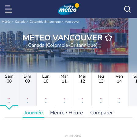
Météo
Canada
Colombie-Britannique
Vancouver
METEO VANCOUVER
Canada (Colombie-Britannique)
Sam
Dim
Lun
Mar
Mer
Jeu
Ven
S
08
09
10
11
12
13
14
-
-
-
-
-
-
-
-
-
-
-
-
-
-
Journée
Heure / Heure
Comparer