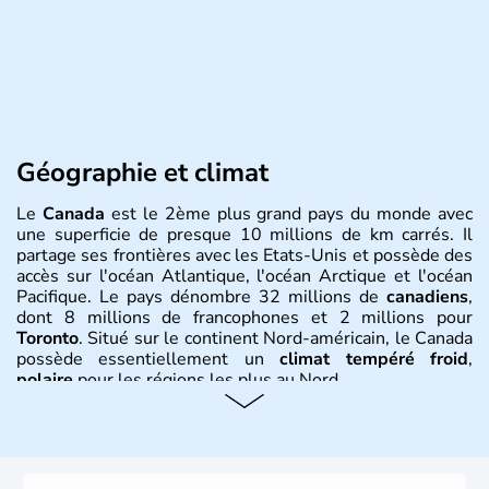
Géographie et climat
Le
Canada
est le 2ème plus grand pays du monde avec
une superficie de presque 10 millions de km carrés. Il
partage ses frontières avec les Etats-Unis et possède des
accès sur l'océan Atlantique, l'océan Arctique et l'océan
Pacifique. Le pays dénombre 32 millions de
canadiens
,
dont 8 millions de francophones et 2 millions pour
Toronto
. Situé sur le continent Nord-américain, le Canada
possède essentiellement un
climat tempéré froid
,
polaire
pour les régions les plus au Nord.
Histoire et administration
Le Canada a été découvert par l'explorateur Jacques
Cartier en 1534. A l'origine colonie française située sur le