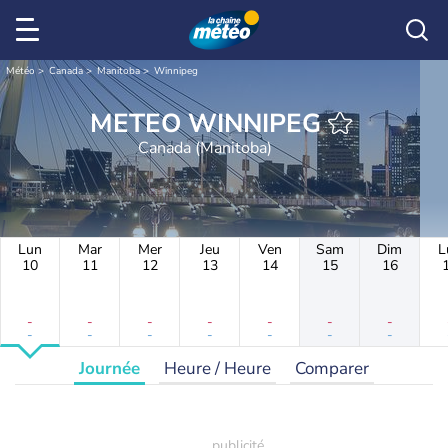
Météo
Canada
Manitoba
Winnipeg
METEO WINNIPEG
Canada (Manitoba)
Lun
Mar
Mer
Jeu
Ven
Sam
Dim
L
10
11
12
13
14
15
16
-
-
-
-
-
-
-
-
-
-
-
-
-
-
Journée
Heure / Heure
Comparer