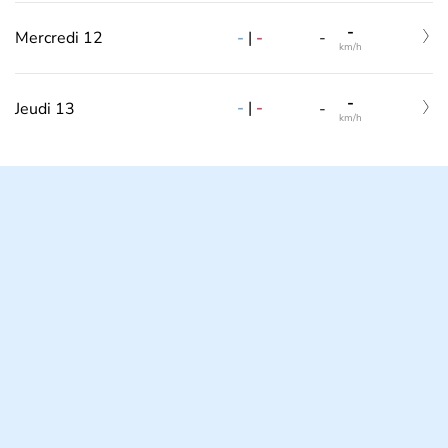
-
-
|
-
Mercredi 12
-
km/h
-
-
|
-
Jeudi 13
-
km/h