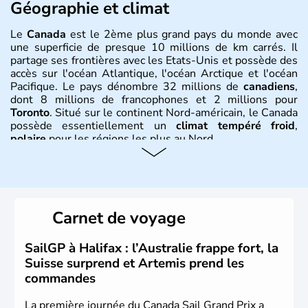
Géographie et climat
Le
Canada
est le 2ème plus grand pays du monde avec
une superficie de presque 10 millions de km carrés. Il
partage ses frontières avec les Etats-Unis et possède des
accès sur l'océan Atlantique, l'océan Arctique et l'océan
Pacifique. Le pays dénombre 32 millions de
canadiens
,
dont 8 millions de francophones et 2 millions pour
Toronto
. Situé sur le continent Nord-américain, le Canada
possède essentiellement un
climat tempéré froid
,
polaire
pour les régions les plus au Nord.
Histoire et administration
Le Canada a été découvert par l'explorateur Jacques
Cartier en 1534. A l'origine colonie française située sur le
Carnet de voyage
territoire de la ville de Québec, le Canada passe ensuite
sous le contrôle des Britanniques. L'indépendance du
pays a été obtenue au cours d'un long processus qui s'est
SailGP à Halifax : l’Australie frappe fort, la
étalé de 1867 à 1982. Le peuple autochtone des Inuits,
Suisse surprend et Artemis prend les
aujourd'hui appelé Eskimos, n'est découvert qu'au début
commandes
du XXème siècle lors d'une expédition dans le Grand
Nord.
La première journée du Canada Sail Grand Prix a