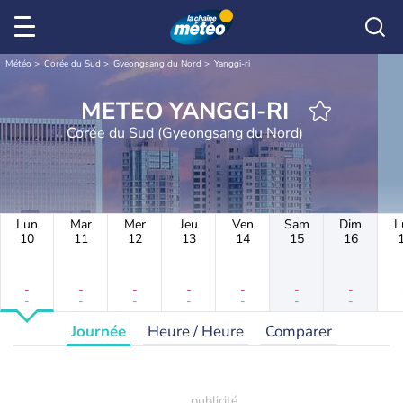
Météo
Corée du Sud
Gyeongsang du Nord
Yanggi-ri
METEO YANGGI-RI
Corée du Sud (Gyeongsang du Nord)
Lun
Mar
Mer
Jeu
Ven
Sam
Dim
L
10
11
12
13
14
15
16
-
-
-
-
-
-
-
-
-
-
-
-
-
-
Journée
Heure / Heure
Comparer