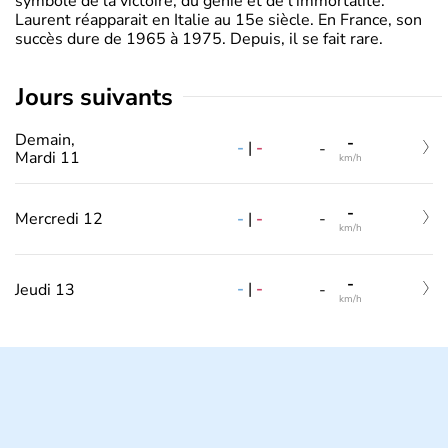
symbole de la victoire, du génie et de l’immortalité.
Laurent réapparait en Italie au 15e siècle. En France, son
succès dure de 1965 à 1975. Depuis, il se fait rare.
jours suivants
Demain,
-
-
|
-
-
Mardi 11
km/h
-
-
|
-
Mercredi 12
-
km/h
-
-
|
-
Jeudi 13
-
km/h