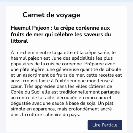
de vingt provinces. Outre sa capitale
Séoul
, Ulsan et
Pusan sont deux autres villes majeures du pays. Le
Carnet de voyage
christianisme et le bouddhisme en sont les deux
principales religions. Ce pays partage sa culture avec la
Corée du Nord
. Les Jeux Olympiques s’y sont déroulés en
Haemul Pajeon : la crêpe coréenne aux
1988, de même que la Coupe du Monde de football en
fruits de mer qui célèbre les saveurs du
2002, en collaboration avec le Japon.
littoral
À mi-chemin entre la galette et la crêpe salée, le
haemul pajeon est l'une des spécialités les plus
populaires de la cuisine coréenne. Préparée avec
une pâte légère, une généreuse quantité de ciboule
et un assortiment de fruits de mer, cette recette est
aussi croustillante à l'extérieur que moelleuse à
cœur. Très appréciée dans les villes côtières de
Corée du Sud, elle est traditionnellement partagée
au centre de la table, découpée en morceaux et
dégustée avec une sauce à base de soja. Un plat
simple en apparence, mais profondément ancré
dans la culture culinaire du pays.
Lire l'article