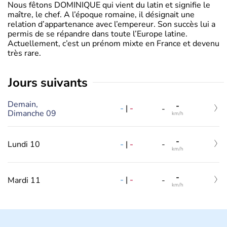
Nous fêtons DOMINIQUE qui vient du latin et signifie le
maître, le chef. A l’époque romaine, il désignait une
relation d’appartenance avec l’empereur. Son succès lui a
permis de se répandre dans toute l’Europe latine.
Actuellement, c’est un prénom mixte en France et devenu
très rare.
jours suivants
Demain,
-
-
|
-
-
Dimanche 09
km/h
-
-
|
-
Lundi 10
-
km/h
-
-
|
-
Mardi 11
-
km/h