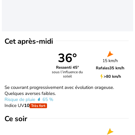
Cet après-midi
36°
15 km/h
Ressenti 45°
Rafales
35 km/h
sous l’influence du
>80 km/h
soleil
Se couvrant progressivement avec évolution orageuse.
Quelques averses faibles.
Risque de pluie
65 %
Indice UV
10
Très fort
Ce soir