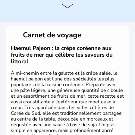
Histoire et administration
La
Corée du Sud
est un pays de l’
Asie de l’Es
t composé
de vingt provinces. Outre sa capitale
Séoul
, Ulsan et
Pusan sont deux autres villes majeures du pays. Le
Carnet de voyage
christianisme et le bouddhisme en sont les deux
principales religions. Ce pays partage sa culture avec la
Corée du Nord
. Les Jeux Olympiques s’y sont déroulés en
Haemul Pajeon : la crêpe coréenne aux
1988, de même que la Coupe du Monde de football en
fruits de mer qui célèbre les saveurs du
2002, en collaboration avec le Japon.
littoral
À mi-chemin entre la galette et la crêpe salée, le
haemul pajeon est l'une des spécialités les plus
populaires de la cuisine coréenne. Préparée avec
une pâte légère, une généreuse quantité de ciboule
et un assortiment de fruits de mer, cette recette est
aussi croustillante à l'extérieur que moelleuse à
cœur. Très appréciée dans les villes côtières de
Corée du Sud, elle est traditionnellement partagée
au centre de la table, découpée en morceaux et
dégustée avec une sauce à base de soja. Un plat
simple en apparence, mais profondément ancré