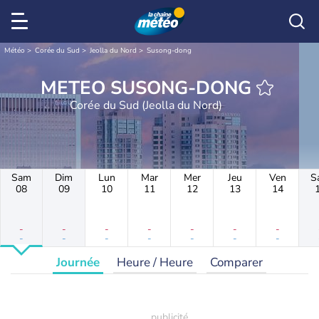
Météo
Corée du Sud
Jeolla du Nord
Susong-dong
METEO SUSONG-DONG
Corée du Sud (Jeolla du Nord)
Sam
Dim
Lun
Mar
Mer
Jeu
Ven
S
08
09
10
11
12
13
14
-
-
-
-
-
-
-
-
-
-
-
-
-
-
Journée
Heure / Heure
Comparer