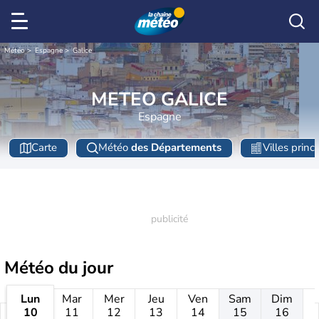
Météo
Espagne
Galice
METEO GALICE
Espagne
Carte
Météo
des Départements
Villes princ
Météo
du jour
Lun
Mar
Mer
Jeu
Ven
Sam
Dim
10
11
12
13
14
15
16