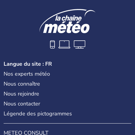
Ibères et diverses populations celtes. Les Romains
envahissent la péninsule au IIe siècle avant J.C et
apportent leur langue ainsi que leur religion. L'Espagne
s'impose comme la première puissance de l'Europe au
XIème siècle et le reste pendant plus de 100 ans. Madrid
rejoint le pays à partir de 1801 après avoir appartenu au
Portugal. Cette monarchie constitutionnelle intègre
l'Union Européenne en 1986.
Langue du site : FR
Nos experts météo
Nous connaître
Nous rejoindre
Nous contacter
Légende des pictogrammes
METEO CONSULT