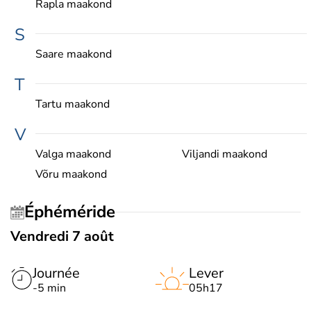
Rapla maakond
S
Saare maakond
T
Tartu maakond
V
Valga maakond
Viljandi maakond
Võru maakond
Éphéméride
Vendredi 7 août
Journée
Lever
-5 min
05h17