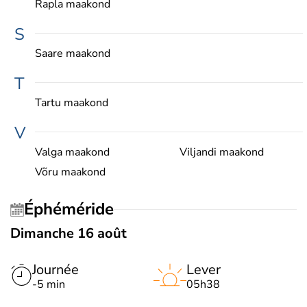
Rapla maakond
S
Saare maakond
T
Tartu maakond
V
Valga maakond
Viljandi maakond
Võru maakond
Éphéméride
Dimanche 16 août
Journée
Lever
-5 min
05h38