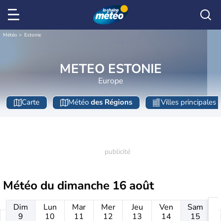
Météo
Estonie
METEO ESTONIE
Europe
Carte
Météo
des Régions
Villes principales
Météo du
dimanche 16 août
Dim
Lun
Mar
Mer
Jeu
Ven
Sam
9
10
11
12
13
14
15