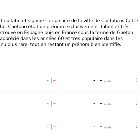
 latin et signifie « originaire de la ville de Caillatia ». Cette
lie. Caetano était un prénom exclusivement italien et très
retrouve en Espagne puis en France sous la forme de Gaëtan
 apprécié dans les années 60 et très populaire dans les
nu plus rare, tout en restant un prénom bien identifié.
-
|
-
-
-
km/h
-
|
-
-
-
km/h
-
|
-
-
-
km/h