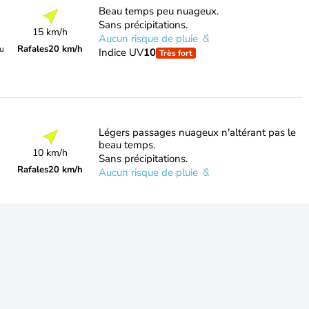
Beau temps peu nuageux.
Sans précipitations.
15 km/h
Aucun risque de pluie
Rafales
20 km/h
du
Indice UV
10
Très fort
Légers passages nuageux n'altérant pas le
beau temps.
10 km/h
Sans précipitations.
Rafales
20 km/h
Aucun risque de pluie