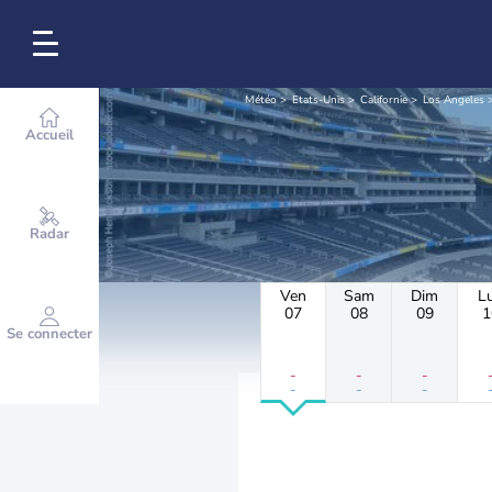
Météo
Etats-Unis
Californie
Los Angeles
Accueil
Radar
Ven
Sam
Dim
L
07
08
09
1
Se connecter
-
-
-
-
-
-