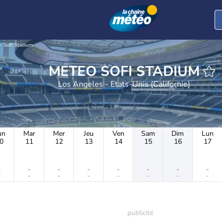
SoFi Stadium
METEO SOFI STADIUM
Los Angeles - Etats-Unis (Californie)
un
Mar
Mer
Jeu
Ven
Sam
Dim
Lun
0
11
12
13
14
15
16
17
-
-
-
-
-
-
-
-
-
-
-
-
-
-
-
-