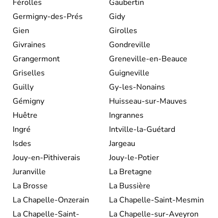
Férolles
Gaubertin
Germigny-des-Prés
Gidy
Gien
Girolles
Givraines
Gondreville
Grangermont
Greneville-en-Beauce
Griselles
Guigneville
Guilly
Gy-les-Nonains
Gémigny
Huisseau-sur-Mauves
Huêtre
Ingrannes
Ingré
Intville-la-Guétard
Isdes
Jargeau
Jouy-en-Pithiverais
Jouy-le-Potier
Juranville
La Bretagne
La Brosse
La Bussière
La Chapelle-Onzerain
La Chapelle-Saint-Mesmin
La Chapelle-Saint-
La Chapelle-sur-Aveyron