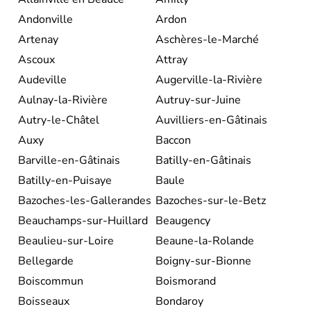
présence de nombreux
châteaux
, le plus souvent conçus
sous la
Renaissance
et parfois à l'initiative du roi
François
Andonville
Ardon
1er
. Ceux de
Chambord, Amboise, Chenonceaux, Blois,
Artenay
Aschères-le-Marché
La Ferté-Saint-Aubin, Chevern
y en sont les plus beaux
exemples. A noter aussi la beauté des
cathédrales de
Ascoux
Attray
Chartres et d'Orléans
, des exemples de l'
architecture
Audeville
Augerville-la-Rivière
gothique
.
Balzac, Descartes, Rabelais, Ronsard, Proust,
George Sand, Genevoix, Villon, Alain-Fournier,
Aulnay-la-Rivière
Autruy-sur-Juine
Beaumarchai
s sont quelques-unes des célébrités qui
Autry-le-Châtel
Auvilliers-en-Gâtinais
sont nées ici ou ayant fréquenté la région.
Auxy
Baccon
Barville-en-Gâtinais
Batilly-en-Gâtinais
Batilly-en-Puisaye
Baule
Bazoches-les-Gallerandes
Bazoches-sur-le-Betz
Beauchamps-sur-Huillard
Beaugency
Beaulieu-sur-Loire
Beaune-la-Rolande
Bellegarde
Boigny-sur-Bionne
Boiscommun
Boismorand
Boisseaux
Bondaroy