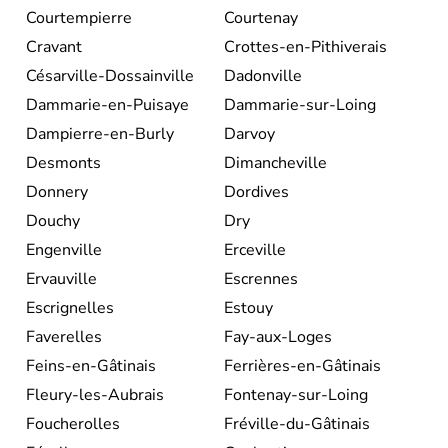
Courtempierre
Courtenay
Cravant
Crottes-en-Pithiverais
Césarville-Dossainville
Dadonville
Dammarie-en-Puisaye
Dammarie-sur-Loing
Dampierre-en-Burly
Darvoy
Desmonts
Dimancheville
Donnery
Dordives
Douchy
Dry
Engenville
Erceville
Ervauville
Escrennes
Escrignelles
Estouy
Faverelles
Fay-aux-Loges
Feins-en-Gâtinais
Ferrières-en-Gâtinais
Fleury-les-Aubrais
Fontenay-sur-Loing
Foucherolles
Fréville-du-Gâtinais