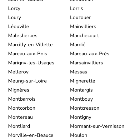
Lorcy
Lorris
Loury
Louzouer
Léouville
Mainvilliers
Malesherbes
Manchecourt
Marcilly-en-Villette
Mardié
Mareau-aux-Bois
Mareau-aux-Prés
Marigny-les-Usages
Marsainvilliers
Melleroy
Messas
Meung-sur-Loire
Mignerette
Mignères
Montargis
Montbarrois
Montbouy
Montcorbon
Montcresson
Montereau
Montigny
Montliard
Mormant-sur-Vernisson
Morville-en-Beauce
Moulon