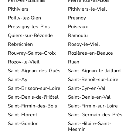
Pers-en-Gâtinais
Pierrefitte-ès-Bois
Pithiviers
Pithiviers-le-Vieil
Poilly-lez-Gien
Presnoy
Pressigny-les-Pins
Puiseaux
Quiers-sur-Bézonde
Ramoulu
Rebréchien
Rosoy-le-Vieil
Rouvray-Sainte-Croix
Rozières-en-Beauce
Rozoy-le-Vieil
Ruan
Saint-Aignan-des-Gués
Saint-Aignan-le-Jaillard
Saint-Ay
Saint-Benoît-sur-Loire
Saint-Brisson-sur-Loire
Saint-Cyr-en-Val
Saint-Denis-de-l'Hôtel
Saint-Denis-en-Val
Saint-Firmin-des-Bois
Saint-Firmin-sur-Loire
Saint-Florent
Saint-Germain-des-Prés
Saint-Gondon
Saint-Hilaire-Saint-
Mesmin