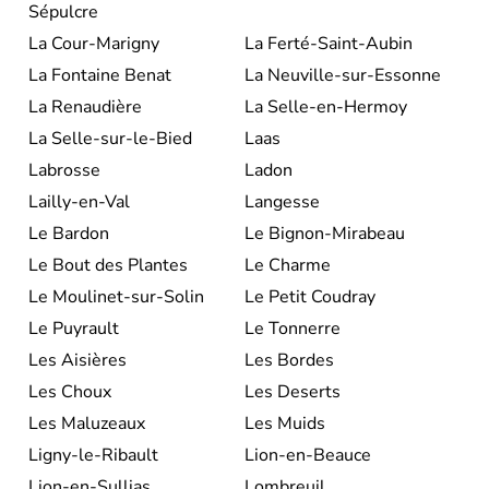
Sépulcre
La Cour-Marigny
La Ferté-Saint-Aubin
La Fontaine Benat
La Neuville-sur-Essonne
La Renaudière
La Selle-en-Hermoy
La Selle-sur-le-Bied
Laas
Labrosse
Ladon
Lailly-en-Val
Langesse
Le Bardon
Le Bignon-Mirabeau
Le Bout des Plantes
Le Charme
Le Moulinet-sur-Solin
Le Petit Coudray
Le Puyrault
Le Tonnerre
Les Aisières
Les Bordes
Les Choux
Les Deserts
Les Maluzeaux
Les Muids
Ligny-le-Ribault
Lion-en-Beauce
Lion-en-Sullias
Lombreuil