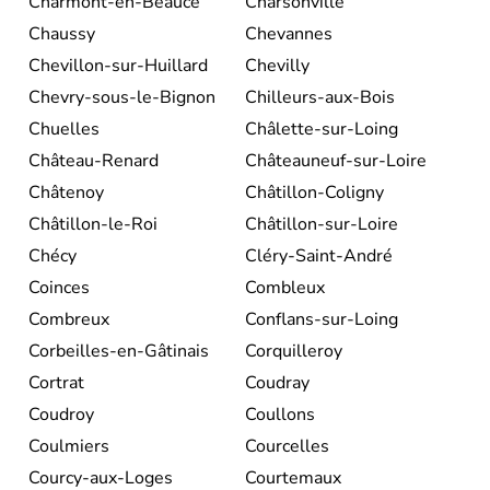
Charmont-en-Beauce
Charsonville
Chaussy
Chevannes
Chevillon-sur-Huillard
Chevilly
Chevry-sous-le-Bignon
Chilleurs-aux-Bois
Chuelles
Châlette-sur-Loing
Château-Renard
Châteauneuf-sur-Loire
Châtenoy
Châtillon-Coligny
Châtillon-le-Roi
Châtillon-sur-Loire
Chécy
Cléry-Saint-André
Coinces
Combleux
Combreux
Conflans-sur-Loing
Corbeilles-en-Gâtinais
Corquilleroy
Cortrat
Coudray
Coudroy
Coullons
Coulmiers
Courcelles
Courcy-aux-Loges
Courtemaux