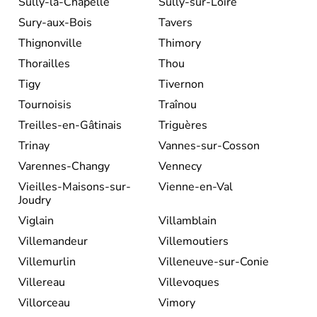
Sully-la-Chapelle
Sully-sur-Loire
Sury-aux-Bois
Tavers
Thignonville
Thimory
Thorailles
Thou
Tigy
Tivernon
Tournoisis
Traînou
Treilles-en-Gâtinais
Triguères
Trinay
Vannes-sur-Cosson
Varennes-Changy
Vennecy
Vieilles-Maisons-sur-
Vienne-en-Val
Joudry
Viglain
Villamblain
Villemandeur
Villemoutiers
Villemurlin
Villeneuve-sur-Conie
Villereau
Villevoques
Villorceau
Vimory