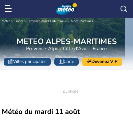
Météo
France
Provence-Alpes-Côte d'Azur
Alpes-Maritimes
METEO ALPES-MARITIMES
Provence-Alpes-Côte d'Azur - France
Villes principales
Carte
Devenez VIP
Météo du
mardi 11 août