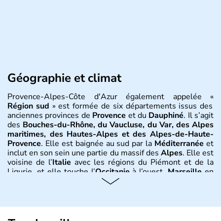
Géographie et climat
Provence-Alpes-Côte d'Azur également appelée «
Région sud
» est formée de six départements issus des
anciennes provinces de
Provence
et du
Dauphiné
. Il s’agit
des
Bouches-du-Rhône, du Vaucluse, du Var, des Alpes
maritimes, des Hautes-Alpes et des Alpes-de-Haute-
Provence
. Elle est baignée au sud par la
Méditerranée
et
inclut en son sein une partie du massif des
Alpes
. Elle est
voisine de l’
Italie
avec les régions du Piémont et de la
Ligurie, et elle touche l’
Occitanie
à l’ouest.
Marseille
en
est la ville principale.
Nice, Cannes, Saint-Tropez, Toulon,
Aix-en-Provence, Digne, Gap, Avignon
en sont les
localités principales dont plusieurs sont connues à
l’étranger, sous l’appellation anglophone de «
Riviera
». Le
climat y est méditerranéen et montagnard au plus près