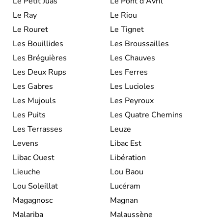
Le Petit Juas
Le Pont d'Avril
Le Ray
Le Riou
Le Rouret
Le Tignet
Les Bouillides
Les Broussailles
Les Bréguières
Les Chauves
Les Deux Rups
Les Ferres
Les Gabres
Les Lucioles
Les Mujouls
Les Peyroux
Les Puits
Les Quatre Chemins
Les Terrasses
Leuze
Levens
Libac Est
Libac Ouest
Libération
Lieuche
Lou Baou
Lou Soleillat
Lucéram
Magagnosc
Magnan
Malariba
Malaussène