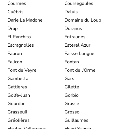
Courmes
Coursegoules
Cuébris
Daluis
Darie La Madone
Domaine du Loup
Drap
Duranus
El Ranchito
Entraunes
Escragnolles
Esterel Azur
Fabron
Faisse Longue
Falicon
Fontan
Font de Veyre
Font de l'Orme
Gambetta
Gars
Gattières
Gilette
Golfe-Juan
Gorbio
Gourdon
Grasse
Grasseuil
Grosso
Gréolières
Guillaumes
Hautes Vallergues
Henri Sappia