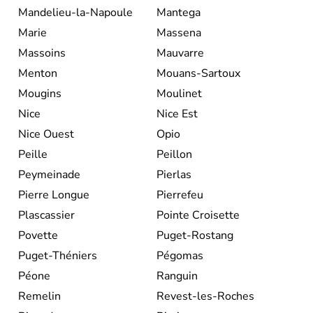
Mandelieu-la-Napoule
Mantega
Marie
Massena
Massoins
Mauvarre
Menton
Mouans-Sartoux
Mougins
Moulinet
Nice
Nice Est
Nice Ouest
Opio
Peille
Peillon
Peymeinade
Pierlas
Pierre Longue
Pierrefeu
Plascassier
Pointe Croisette
Povette
Puget-Rostang
Puget-Théniers
Pégomas
Péone
Ranguin
Remelin
Revest-les-Roches