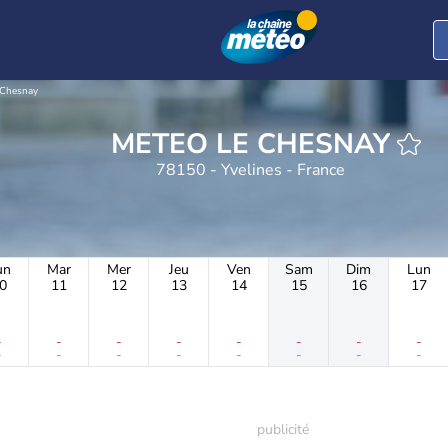
 Chesnay
METEO LE CHESNAY
78150 - Yvelines - France
un
Mar
Mer
Jeu
Ven
Sam
Dim
Lun
0
11
12
13
14
15
16
17
-
-
-
-
-
-
-
-
-
-
-
-
-
-
-
-