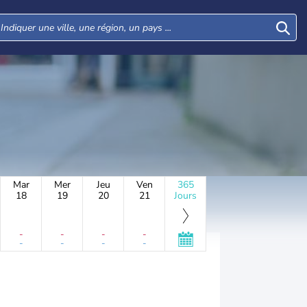
Mar
Mer
Jeu
Ven
365
18
19
20
21
Jours
-
-
-
-
-
-
-
-