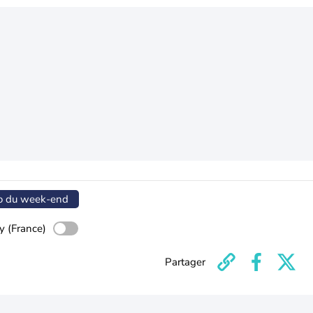
o du week-end
y (France)
Partager