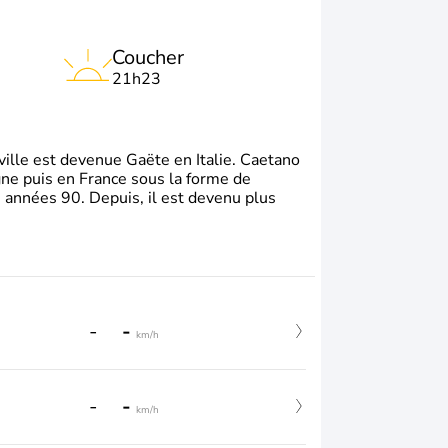
Coucher
21h23
e ville est devenue Gaëte en Italie. Caetano
gne puis en France sous la forme de
s années 90. Depuis, il est devenu plus
-
-
km/h
-
-
km/h