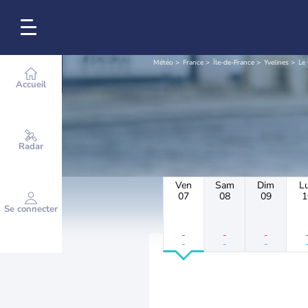
Météo
France
Île-de-France
Yvelines
Le
Accueil
Radar
Ven
Sam
Dim
L
07
08
09
1
Se connecter
-
-
-
-
-
-