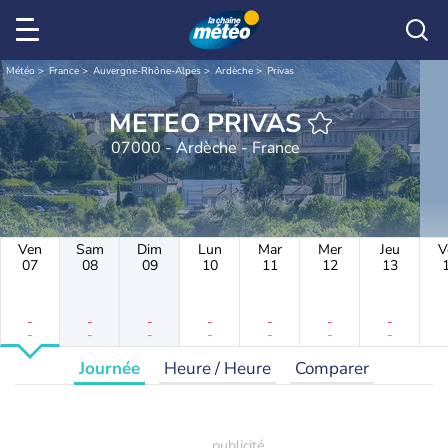
Météo
France
Auvergne-Rhône-Alpes
Ardèche
Privas
METEO PRIVAS
07000 - Ardèche - France
Ven
Sam
Dim
Lun
Mar
Mer
Jeu
V
07
08
09
10
11
12
13
-
-
-
-
-
-
-
-
-
-
-
-
-
-
Journée
Heure / Heure
Comparer