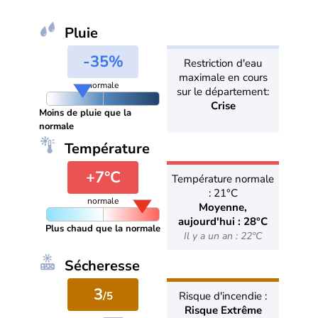
Pluie
-35%
Restriction d'eau
maximale en cours
normale
sur le département:
Crise
Moins de pluie que la
normale
Température
+7°C
Température normale
: 21°C
normale
Moyenne,
aujourd'hui : 28°C
Plus chaud que la normale
Il y a un an : 22°C
Sécheresse
3
/5
Risque d'incendie :
Risque Extrême