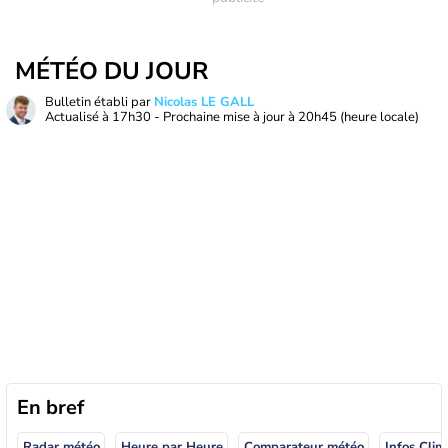
MÉTÉO DU JOUR
Bulletin établi par
Nicolas LE GALL
Actualisé à
17h30
- Prochaine mise à jour à
20h45
(heure locale)
En bref
Radar météo
Heure par Heure
Comparateur météo
Infos Clim