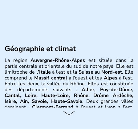
Géographie et climat
La région
Auvergne-Rhône-Alpes
est située dans la
partie centrale et orientale du sud de notre pays. Elle est
limitrophe de l
’Italie
à l’est et la
Suisse
au
Nord-est
. Elle
comprend le
Massif central
à l’ouest et les
Alpes
à l’est.
Entre les deux, la vallée du Rhône. Elles est constituée
des départements suivants :
Allier, Puy-de-Dôme,
Cantal, Loire, Haute-Loire, Rhône, Drôme Ardèche,
Isère, Ain, Savoie, Haute-Savoie
. Deux grandes villes
dominent :
Clermont-Ferrand
à l’ouest et
Lyon
à l’est.
D’autres villes ont une réelle importance dans la région
dans le maintien du tissu économique :
Vichy, Aurillac,
Moulins, Grenoble, Roanne, Chambéry, Annecy
par
exemple. La région est bordée au Nord-Est par le climat
continental, au Nord-Ouest par le climat océanique, au