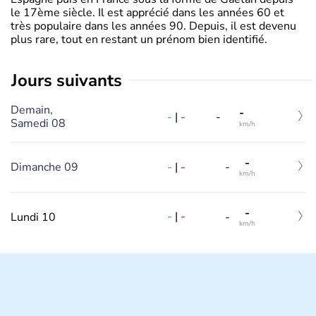
le 17ème siècle. Il est apprécié dans les années 60 et
très populaire dans les années 90. Depuis, il est devenu
plus rare, tout en restant un prénom bien identifié.
jours suivants
Demain,
-
-
|
-
-
Samedi 08
km/h
-
-
|
-
Dimanche 09
-
km/h
-
-
|
-
Lundi 10
-
km/h