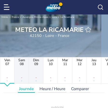
Météo
France
Auvergne-Rhône-Alpes
Loire
La Ricamarie
METEO LA RICAMARIE
42150 - Loire - France
Ven
Sam
Dim
Lun
Mar
Mer
Jeu
V
07
08
09
10
11
12
13
-
-
-
-
-
-
-
-
-
-
-
-
-
-
Journée
Heure / Heure
Comparer