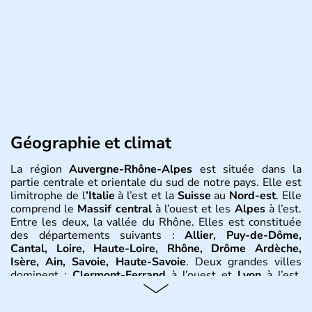
Géographie et climat
La région
Auvergne-Rhône-Alpes
est située dans la
partie centrale et orientale du sud de notre pays. Elle est
limitrophe de l
’Italie
à l’est et la
Suisse
au
Nord-est
. Elle
comprend le
Massif central
à l’ouest et les
Alpes
à l’est.
Entre les deux, la vallée du Rhône. Elles est constituée
des départements suivants :
Allier, Puy-de-Dôme,
Cantal, Loire, Haute-Loire, Rhône, Drôme Ardèche,
Isère, Ain, Savoie, Haute-Savoie
. Deux grandes villes
dominent :
Clermont-Ferrand
à l’ouest et
Lyon
à l’est.
D’autres villes ont une réelle importance dans la région
dans le maintien du tissu économique :
Vichy, Aurillac,