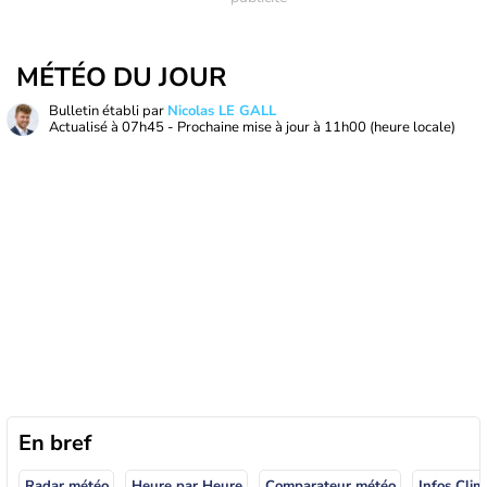
MÉTÉO DU JOUR
Bulletin établi par
Nicolas LE GALL
Actualisé à
07h45
- Prochaine mise à jour à
11h00
(heure locale)
En bref
Radar météo
Heure par Heure
Comparateur météo
Infos Clim