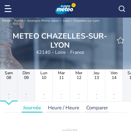
Météo
France
Auvergne-Rhône-Alpes
Loire
Chazelles-sur-Lyon
METEO CHAZELLES-SUR-
LYON
42140 - Loire - France
Sam
Dim
Lun
Mar
Mer
Jeu
Ven
S
08
09
10
11
12
13
14
-
-
-
-
-
-
-
-
-
-
-
-
-
-
Journée
Heure / Heure
Comparer