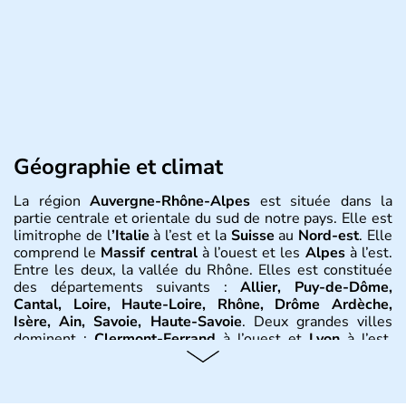
Géographie et climat
La région
Auvergne-Rhône-Alpes
est située dans la
partie centrale et orientale du sud de notre pays. Elle est
limitrophe de l
’Italie
à l’est et la
Suisse
au
Nord-est
. Elle
comprend le
Massif central
à l’ouest et les
Alpes
à l’est.
Entre les deux, la vallée du Rhône. Elles est constituée
des départements suivants :
Allier, Puy-de-Dôme,
Cantal, Loire, Haute-Loire, Rhône, Drôme Ardèche,
Isère, Ain, Savoie, Haute-Savoie
. Deux grandes villes
dominent :
Clermont-Ferrand
à l’ouest et
Lyon
à l’est.
D’autres villes ont une réelle importance dans la région
dans le maintien du tissu économique :
Vichy, Aurillac,
Moulins, Grenoble, Roanne, Chambéry, Annecy
par