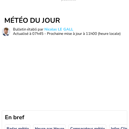
MÉTÉO DU JOUR
Bulletin établi par
Nicolas LE GALL
Actualisé à
07h45
- Prochaine mise à jour à
11h00
(heure locale)
En bref
Radar météo
Heure par Heure
Comparateur météo
Infos Clim