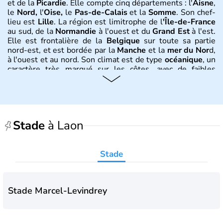
et de la
Picardie
. Elle compte cinq départements : l'
Aisne
,
le
Nord,
l'
Oise,
le
Pas-de-Calais
et la
Somme
. Son chef-
lieu est
Lille
. La région est limitrophe de l
'Île-de-France
au sud, de la
Normandie
à l'ouest et du
Grand Est
à l'est.
Elle est frontalière de la
Belgique
sur toute sa partie
nord-est, et est bordée par la
Manche
et la
mer du Nor
d,
à l'ouest et au nord. Son climat est de type
océanique
, un
caractère très marqué sur les côtes, avec de faibles
amplitudes thermiques (des hivers doux et peu enneigés
et des étés frais). En s'éloignant des côtes, le
climat
devient plus
continental,
avec moins de vent et des
écarts de températures plus marqués.
Stade
à Laon
Histoire et administration
C’est une région née de la fusion du
Nord-Pas-de-Calais
Stade
Stade Marcel-Levindrey