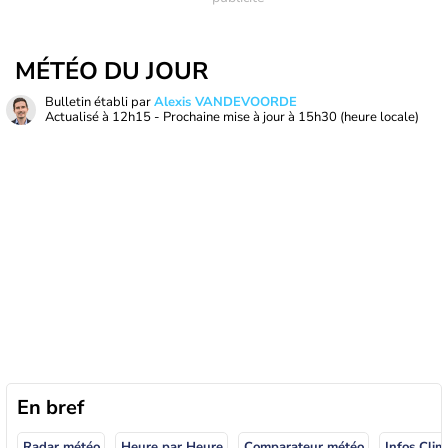
MÉTÉO DU JOUR
Bulletin établi par
Alexis VANDEVOORDE
Actualisé à
12h15
- Prochaine mise à jour à
15h30
(heure locale)
En bref
Radar météo
Heure par Heure
Comparateur météo
Infos Clim