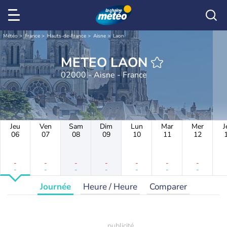
Météo
France
Hauts-de-France
Aisne
Laon
METEO LAON
02000 - Aisne - France
Jeu
Ven
Sam
Dim
Lun
Mar
Mer
J
06
07
08
09
10
11
12
-
-
-
-
-
-
-
-
-
-
-
-
-
-
Journée
Heure / Heure
Comparer