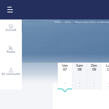
Météo
Grèce
Péloponnèse Grèce occidentale 
Accueil
Radar
Ven
Sam
Dim
L
07
08
09
1
Se connecter
-
-
-
-
-
-