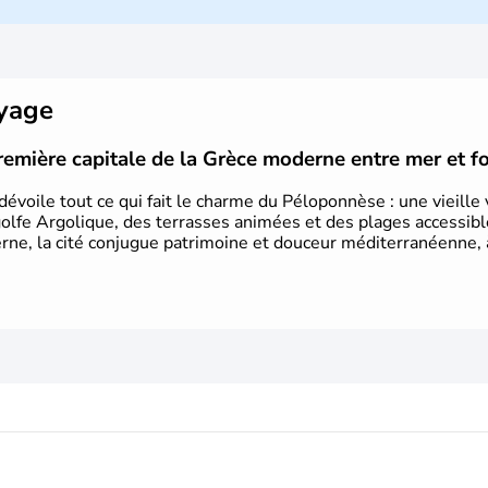
démocratie. Elle est également respo
en 776 avant J.C. Le 25 mars 1820 so
aujourd'hui date de la fête nation
reconnue comme état indépendant à p
oyage
première capitale de la Grèce moderne entre mer et f
dévoile tout ce qui fait le charme du Péloponnèse : une vieille 
golfe Argolique, des terrasses animées et des plages accessi
rne, la cité conjugue patrimoine et douceur méditerranéenne, 