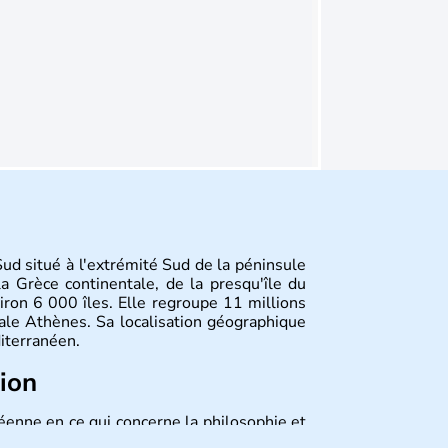
ud situé à l'extrémité Sud de la péninsule
a Grèce continentale, de la presqu'île du
ron 6 000 îles. Elle regroupe 11 millions
ale Athènes. Sa localisation géographique
iterranéen.
tion
éenne en ce qui concerne la philosophie et
 la première à avoir introduit le concept de