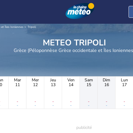
et Îles Ioniennes
Tripoli
METEO TRIPOLI
Grèce (Péloponnèse Grèce occidentale et Îles Ionienne
un
Mar
Mer
Jeu
Ven
Sam
Dim
Lun
0
11
12
13
14
15
16
17
-
-
-
-
-
-
-
-
-
-
-
-
-
-
-
-