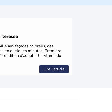
nsable de l'invention des Jeux Olympiques
nne le début de la Guerre d'indépendance,
ale grecque. La Grèce est définitivement
artir de 1830.
orteresse
ville aux façades colorées, des
bles en quelques minutes. Première
à condition d’adopter le rythme du
Lire l'article