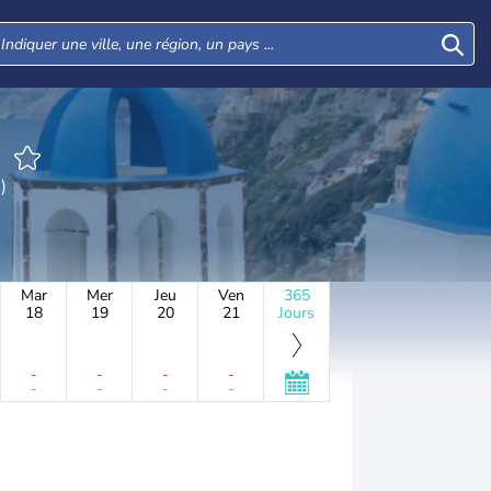
s)
Mar
Mer
Jeu
Ven
365
18
19
20
21
Jours
-
-
-
-
-
-
-
-