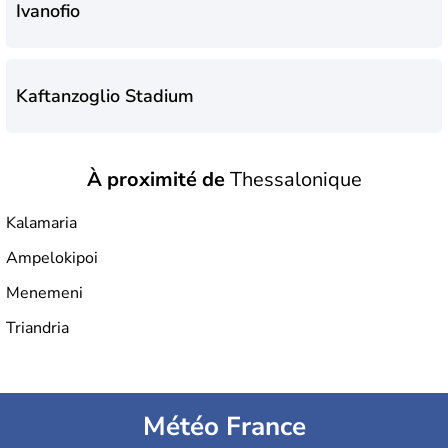
Ivanofio
Kaftanzoglio Stadium
À proximité de
Thessalonique
Municipal Stadium of Langadas
Kalamaria
Ampelokipoi
PAOK Stadium
Menemeni
Triandria
Stade Charilaou "Kléanthis Vikelídis"
Météo France