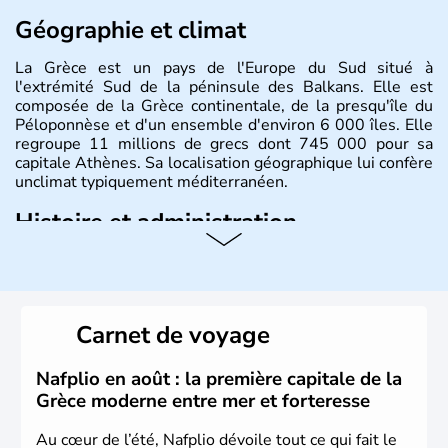
Géographie et climat
La Grèce est un pays de l'Europe du Sud situé à
l'extrémité Sud de la péninsule des Balkans. Elle est
composée de la Grèce continentale, de la presqu'île du
Péloponnèse et d'un ensemble d'environ 6 000 îles. Elle
regroupe 11 millions de grecs dont 745 000 pour sa
capitale Athènes. Sa localisation géographique lui confère
unclimat typiquement méditerranéen.
Histoire et administration
Véritable berceau de la culture Européenne en ce qui
concerne la philosophie et le théâtre, la Grèce antique est
aussi la première à avoir introduit le concept de
démocratie. Elle est également responsable de
Carnet de voyage
l'invention des Jeux Olympiques en 776 avant J.C. Le 25
mars 1820 sonne le début de la Guerre d'indépendance,
aujourd'hui date de la fête nationale grecque. La Grèce
Nafplio en août : la première capitale de la
est définitivement reconnue comme état indépendant à
Grèce moderne entre mer et forteresse
partir de 1830.
Au cœur de l’été, Nafplio dévoile tout ce qui fait le