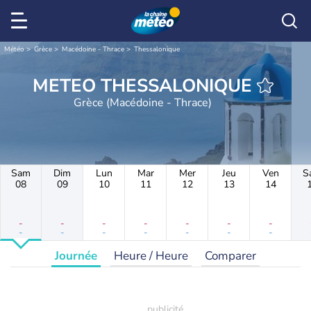
Météo
Grèce
Macédoine - Thrace
Thessalonique
METEO THESSALONIQUE
Grèce (Macédoine - Thrace)
Sam
Dim
Lun
Mar
Mer
Jeu
Ven
S
08
09
10
11
12
13
14
-
-
-
-
-
-
-
-
-
-
-
-
-
-
Journée
Heure / Heure
Comparer