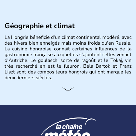
Géographie et climat
La Hongrie bénéficie d'un climat continental modéré, avec
des hivers bien enneigés mais moins froids qu'en Russie.
La cuisine hongroise connaît certaines influences de la
gastronomie française auxquelles s'ajoutent celles venant
d'Autriche. Le goulasch, sorte de ragoût et le Tokaj, vin
très recherché en est le fleuron. Bela Bartok et Franz
Liszt sont des compositeurs hongrois qui ont marqué les
deux derniers siècles.
Histoire et administration
Pays d'Europe centrale, membre de l'Union européenne
depuis 2004, la Hongrie est aussi appelée « pays magyar
». Un peu plus de dix millions d'habitants composent le
pays dont la langue est bien-sûr le hongrois et la
monnaie le forint. Sa capitale s'appelle Budapest.
L'industrie de la métallurgie s'est pendant longtemps
développée en Hongrie.