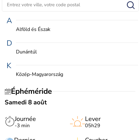
A
Alföld és Észak
D
Dunántúl
K
Közép-Magyarország
Éphéméride
Samedi 8 août
Journée
Lever
-3 min
05h29