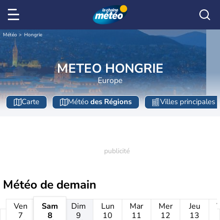
Météo
Hongrie
METEO HONGRIE
Europe
Carte
Météo
des Régions
Villes principales
Météo de
demain
Ven
Sam
Dim
Lun
Mar
Mer
Jeu
7
8
9
10
11
12
13