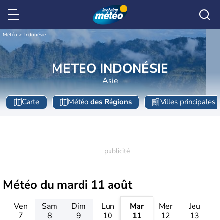
Météo
Indonésie
METEO INDONÉSIE
Asie
Carte
Météo
des Régions
Villes principales
Météo du
mardi 11 août
Ven
Sam
Dim
Lun
Mar
Mer
Jeu
7
8
9
10
11
12
13