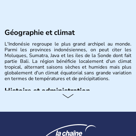
Géographie et climat
L'Indonésie regroupe le plus grand archipel au monde.
Parmi les provinces indonésiennes, on peut citer les
Moluques, Sumatra, Java et les iles de la Sonde dont fait
partie Bali. La région bénéficie localement d'un climat
tropical, alternant saisons sèches et humides mais plus
globalement d'un climat équatorial sans grande variation
en termes de températures et de précipitations.
Histoire et administration
République démocratique dont la capitale est Jakarta,
l'Indonésie est constituée de plus de 17000 îles dont
6000 sont habitées. C'est en 1945 que son
indépendance est prononcée. La population atteint les
200 millions d'habitants, élevés dans le respect des
cultures et le culte du corps, notamment au travers des