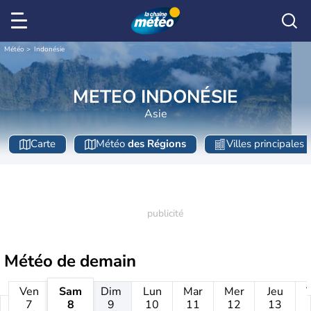
Météo
Indonésie
METEO INDONÉSIE
Asie
Carte
Météo
des Régions
Villes principales
Météo de
demain
Ven
Sam
Dim
Lun
Mar
Mer
Jeu
7
8
9
10
11
12
13