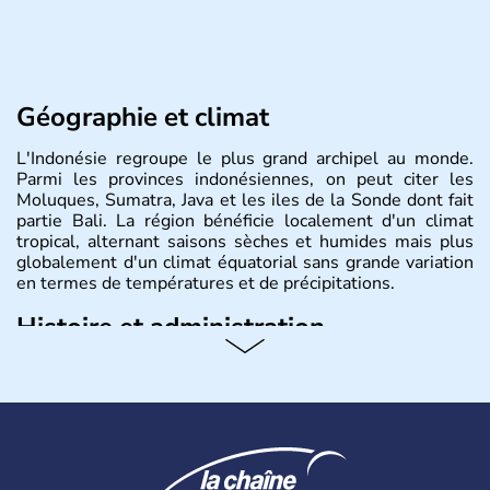
Géographie et climat
L'Indonésie regroupe le plus grand archipel au monde.
Parmi les provinces indonésiennes, on peut citer les
Moluques, Sumatra, Java et les iles de la Sonde dont fait
partie Bali. La région bénéficie localement d'un climat
tropical, alternant saisons sèches et humides mais plus
globalement d'un climat équatorial sans grande variation
en termes de températures et de précipitations.
Histoire et administration
République démocratique dont la capitale est Jakarta,
l'Indonésie est constituée de plus de 17000 îles dont
6000 sont habitées. C'est en 1945 que son
indépendance est prononcée. La population atteint les
200 millions d'habitants, élevés dans le respect des
cultures et le culte du corps, notamment au travers des