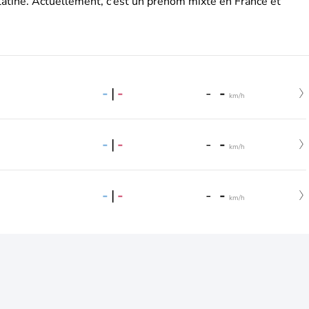
latine. Actuellement, c’est un prénom mixte en France et
-
|
-
-
-
km/h
-
|
-
-
-
km/h
-
|
-
-
-
km/h