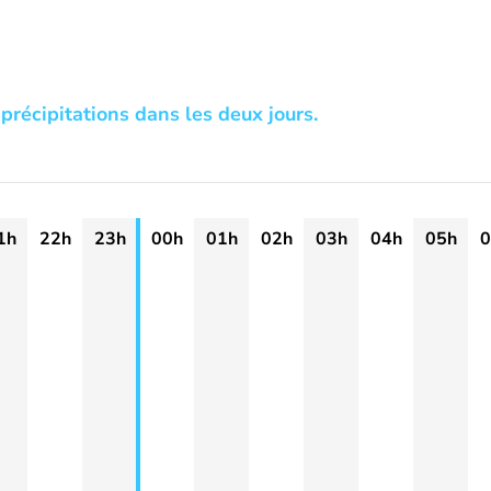
précipitations dans les deux jours.
1h
22h
23h
00h
01h
02h
03h
04h
05h
0