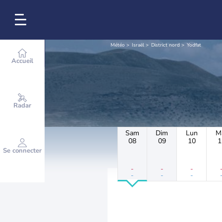
Météo
Israël
District nord
Yodfat
Accueil
Radar
Sam
Dim
Lun
M
08
09
10
1
Se connecter
-
-
-
-
-
-