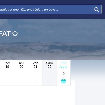
HEURE YODFAT
Mer
Jeu
Ven
Sam
365
19
20
21
22
Jours
-
-
-
-
-
-
-
-