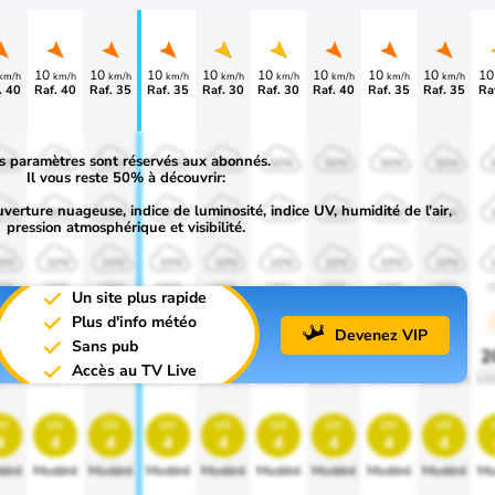
10
10
10
10
10
10
10
10
1
km/h
km/h
km/h
km/h
km/h
km/h
km/h
km/h
km/h
. 40
Raf. 40
Raf. 35
Raf. 35
Raf. 30
Raf. 30
Raf. 40
Raf. 35
Raf. 35
Ra
s paramètres sont réservés aux abonnés.
0%
50%
50%
50%
50%
50%
50%
50%
50%
Il vous reste 50% à découvrir:
uverture nuageuse, indice de luminosité, indice UV, humidité de l'air,
0%
30%
30%
30%
30%
30%
30%
30%
30%
pression atmosphérique et visibilité.
0%
10%
10%
10%
10%
10%
10%
10%
10%
00
1900
1900
1900
1900
1900
1900
1900
1900
1
Un site plus rapide
Plus d'info météo
Devenez VIP
Sans pub
0%
20%
20%
20%
20%
20%
20%
20%
20%
2
Accès au TV Live
0 lm
1000 lm
1000 lm
1000 lm
1000 lm
1000 lm
1000 lm
1000 lm
1000 lm
10
v
uv
uv
uv
uv
uv
uv
uv
uv
4
4
4
4
4
4
4
4
4
éré
Modéré
Modéré
Modéré
Modéré
Modéré
Modéré
Modéré
Modéré
Mo