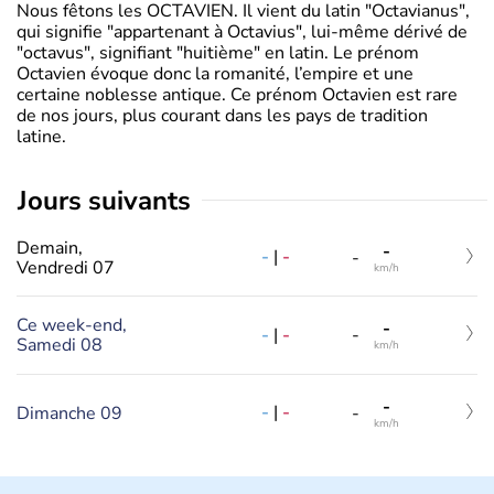
Nous fêtons les OCTAVIEN. Il vient du latin "Octavianus",
qui signifie "appartenant à Octavius", lui-même dérivé de
"octavus", signifiant "huitième" en latin. Le prénom
Octavien évoque donc la romanité, l’empire et une
certaine noblesse antique. Ce prénom Octavien est rare
de nos jours, plus courant dans les pays de tradition
latine.
jours suivants
Demain,
-
-
|
-
-
Vendredi 07
km/h
Ce week-end,
-
-
|
-
-
Samedi 08
km/h
-
-
|
-
Dimanche 09
-
km/h