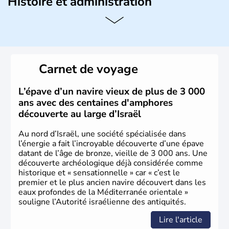
Histoire et administration
L'Israël est un état de la partie est de la Méditerranée,
ayant proclamé son indépendance le 14 mai 1948. Israël
a décidé d'établir sa capitale à Jérusalem, mais Tel Aviv
reste le centre politique et économique du pays. Il est
peuplé majoritairement de juifs et connaît désormais un
Carnet de voyage
vrai essor économique dans le domaine des nouvelles
technologies.
L’épave d’un navire vieux de plus de 3 000
ans avec des centaines d'amphores
découverte au large d’Israël
Au nord d’Israël, une société spécialisée dans
l’énergie a fait l’incroyable découverte d’une épave
datant de l’âge de bronze, vieille de 3 000 ans. Une
découverte archéologique déjà considérée comme
historique et « sensationnelle » car « c’est le
premier et le plus ancien navire découvert dans les
eaux profondes de la Méditerranée orientale »
souligne l’Autorité israélienne des antiquités.
Lire l'article