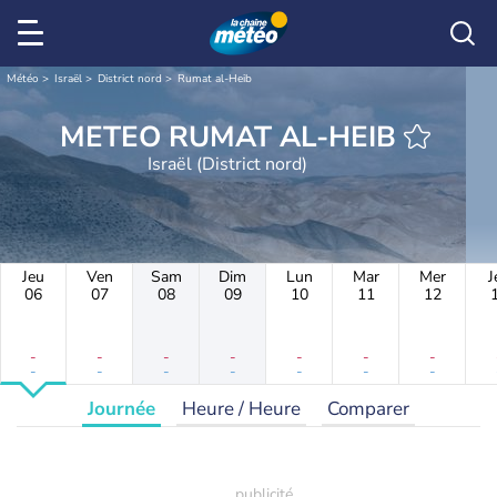
Météo
Israël
District nord
Rumat al-Heib
METEO RUMAT AL-HEIB
Israël (District nord)
Jeu
Ven
Sam
Dim
Lun
Mar
Mer
J
06
07
08
09
10
11
12
-
-
-
-
-
-
-
-
-
-
-
-
-
-
Journée
Heure / Heure
Comparer