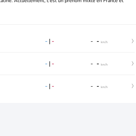
latine. Actuellement, c’est un prénom mixte en France et
-
|
-
-
-
km/h
-
|
-
-
-
km/h
-
|
-
-
-
km/h