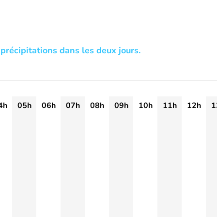
précipitations dans les deux jours.
4h
05h
06h
07h
08h
09h
10h
11h
12h
1