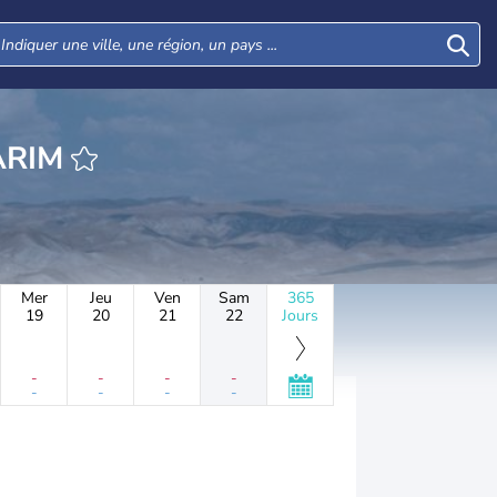
HEURE KADARIM
Mer
Jeu
Ven
Sam
365
19
20
21
22
Jours
-
-
-
-
-
-
-
-