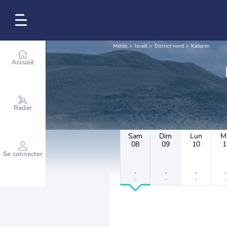
Météo
Israël
District nord
Kadarim
Accueil
Radar
Sam
Dim
Lun
M
08
09
10
1
Se connecter
-
-
-
-
-
-