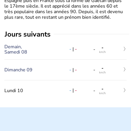
Espagne puis en France sous la forme de Gaëtan depuis
le 17ème siècle. Il est apprécié dans les années 60 et
très populaire dans les années 90. Depuis, il est devenu
plus rare, tout en restant un prénom bien identifié.
jours suivants
Demain,
-
-
|
-
-
Samedi 08
km/h
-
-
|
-
Dimanche 09
-
km/h
-
-
|
-
Lundi 10
-
km/h