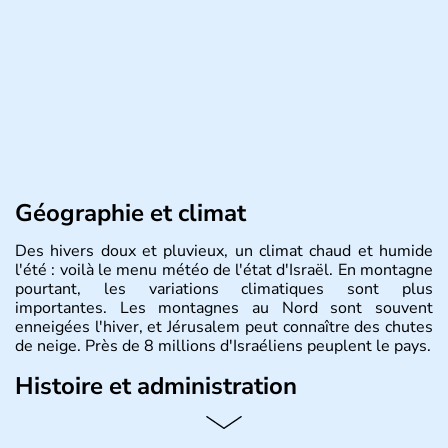
Géographie et climat
Des hivers doux et pluvieux, un climat chaud et humide
l'été : voilà le menu météo de l'état d'Israël. En montagne
pourtant, les variations climatiques sont plus
importantes. Les montagnes au Nord sont souvent
enneigées l'hiver, et Jérusalem peut connaître des chutes
de neige. Près de 8 millions d'Israéliens peuplent le pays.
Histoire et administration
L'Israël est un état de la partie est de la Méditerranée,
ayant proclamé son indépendance le 14 mai 1948. Israël