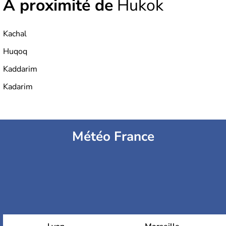
À proximité de
Hukok
Kachal
Huqoq
Kaddarim
Kadarim
Météo France