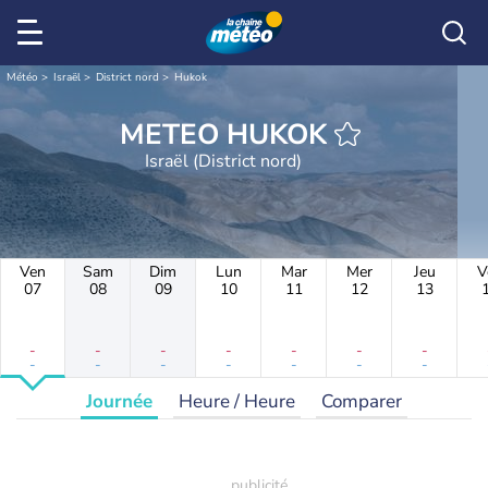
Météo
Israël
District nord
Hukok
METEO HUKOK
Israël (District nord)
Ven
Sam
Dim
Lun
Mar
Mer
Jeu
V
07
08
09
10
11
12
13
-
-
-
-
-
-
-
-
-
-
-
-
-
-
Journée
Heure / Heure
Comparer