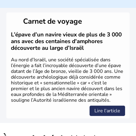
a décidé d'établir sa capitale à Jérusalem, mais Tel Aviv
reste le centre politique et économique du pays. Il est
peuplé majoritairement de juifs et connaît désormais un
Carnet de voyage
vrai essor économique dans le domaine des nouvelles
technologies.
L’épave d’un navire vieux de plus de 3 000
ans avec des centaines d'amphores
découverte au large d’Israël
Au nord d’Israël, une société spécialisée dans
l’énergie a fait l’incroyable découverte d’une épave
datant de l’âge de bronze, vieille de 3 000 ans. Une
découverte archéologique déjà considérée comme
historique et « sensationnelle » car « c’est le
premier et le plus ancien navire découvert dans les
eaux profondes de la Méditerranée orientale »
souligne l’Autorité israélienne des antiquités.
Lire l'article