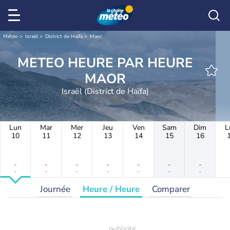
Météo
Israël
District de Haïfa
Maor
METEO HEURE PAR HEURE
MAOR
Israël (District de Haïfa)
Lun
Mar
Mer
Jeu
Ven
Sam
Dim
L
10
11
12
13
14
15
16
-
-
-
-
-
-
-
-
-
-
-
-
-
-
Journée
Heure / Heure
Comparer