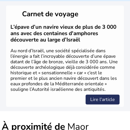
reste le centre politique et économique du pays. Il est
peuplé majoritairement de juifs et connaît désormais un
Carnet de voyage
vrai essor économique dans le domaine des nouvelles
technologies.
L’épave d’un navire vieux de plus de 3 000
ans avec des centaines d'amphores
découverte au large d’Israël
Au nord d’Israël, une société spécialisée dans
l’énergie a fait l’incroyable découverte d’une épave
datant de l’âge de bronze, vieille de 3 000 ans. Une
découverte archéologique déjà considérée comme
historique et « sensationnelle » car « c’est le
premier et le plus ancien navire découvert dans les
eaux profondes de la Méditerranée orientale »
souligne l’Autorité israélienne des antiquités.
Lire l'article
À proximité de
Maor