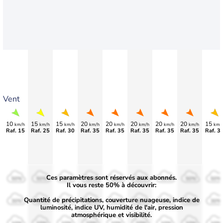
Vent
10
15
15
20
20
20
20
20
15
km/h
km/h
km/h
km/h
km/h
km/h
km/h
km/h
km/
Raf. 15
Raf. 25
Raf. 30
Raf. 35
Raf. 35
Raf. 35
Raf. 35
Raf. 35
Raf. 3
Ces paramètres sont réservés aux abonnés.
50%
50%
50%
50%
50%
50%
50%
50%
50%
Il vous reste 50% à découvrir:
Quantité de précipitations, couverture nuageuse, indice de
30%
30%
30%
30%
30%
30%
30%
30%
30%
luminosité, indice UV, humidité de l'air, pression
atmosphérique et visibilité.