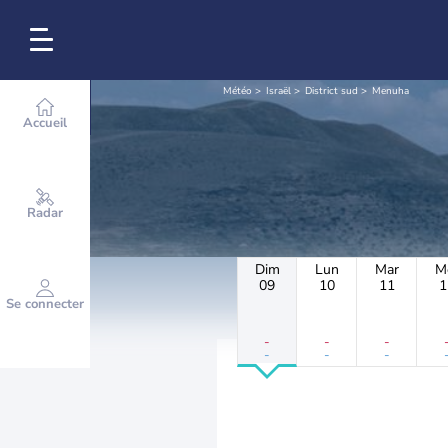
Météo
Israël
District sud
Menuha
Accueil
Radar
Dim
Lun
Mar
M
09
10
11
1
Se connecter
-
-
-
-
-
-