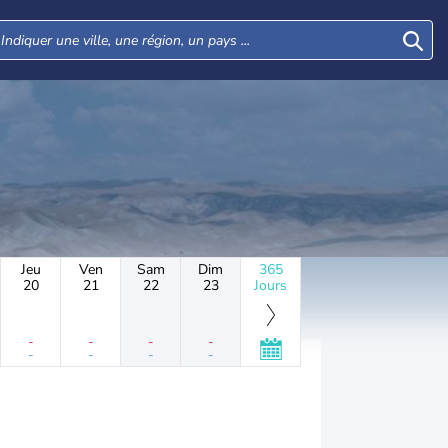
Jeu
Ven
Sam
Dim
365
20
21
22
23
Jours
-
-
-
-
-
-
-
-