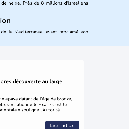
de neige. Près de 8 millions d'Israéliens
tion
st de la Méditerranée, ayant proclamé son
 décidé d'établir sa capitale à Jérusalem,
ique et économique du pays. Il est peuplé
désormais un vrai essor économique dans le
hores découverte au large
une épave datant de l’âge de bronze,
« sensationnelle » car « c’est le
ientale » souligne l’Autorité
Lire l'article