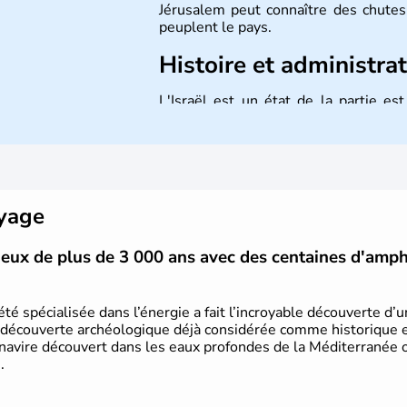
Jérusalem peut connaître des chutes 
peuplent le pays.
Histoire et administra
L'Israël est un état de la partie e
indépendance le 14 mai 1948. Israël a
mais Tel Aviv reste le centre polit
majoritairement de juifs et connaît 
domaine des nouvelles technologies.
oyage
vieux de plus de 3 000 ans avec des centaines d'amp
été spécialisée dans l’énergie a fait l’incroyable découverte d’
 découverte archéologique déjà considérée comme historique et 
 navire découvert dans les eaux profondes de la Méditerranée or
.