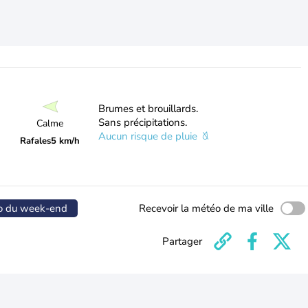
Brumes et brouillards.
Sans précipitations.
Calme
Aucun risque de pluie
Rafales
5 km/h
o du week-end
Recevoir la météo de ma ville
Partager