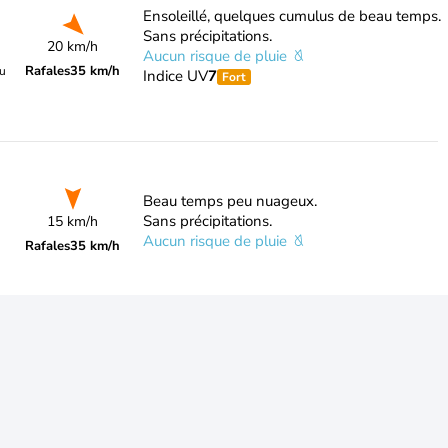
Ensoleillé, quelques cumulus de beau temps.
Sans précipitations.
20 km/h
Aucun risque de pluie
Rafales
35 km/h
du
Indice UV
7
Fort
Beau temps peu nuageux.
Sans précipitations.
15 km/h
Aucun risque de pluie
Rafales
35 km/h