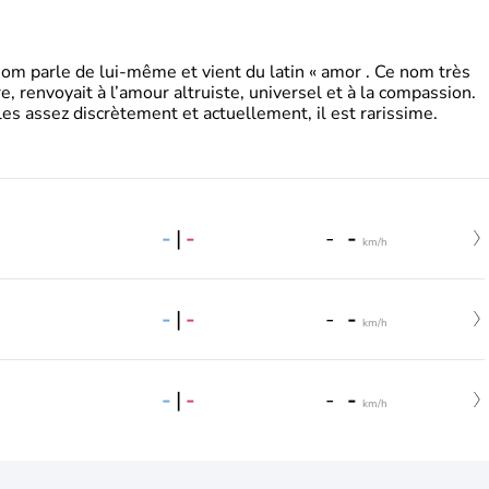
 parle de lui-même et vient du latin « amor . Ce nom très
, renvoyait à l’amour altruiste, universel et à la compassion.
es assez discrètement et actuellement, il est rarissime.
-
|
-
-
-
km/h
-
|
-
-
-
km/h
-
|
-
-
-
km/h