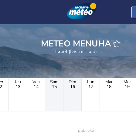
METEO MENUHA
Israël (District sud)
er
Jeu
Ven
Sam
Dim
Lun
Mar
Mer
2
13
14
15
16
17
18
19
-
-
-
-
-
-
-
-
-
-
-
-
-
-
-
-