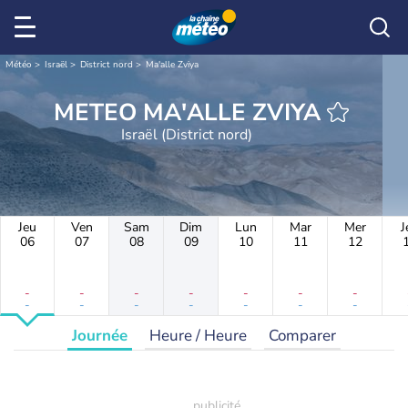
Météo
Israël
District nord
Ma'alle Zviya
METEO MA'ALLE ZVIYA
Israël (District nord)
Jeu
Ven
Sam
Dim
Lun
Mar
Mer
J
06
07
08
09
10
11
12
-
-
-
-
-
-
-
-
-
-
-
-
-
-
Journée
Heure / Heure
Comparer