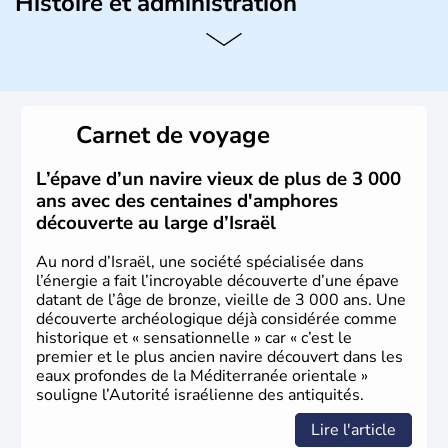
Histoire et administration
L'Israël est un état de la partie est de la Méditerranée,
ayant proclamé son indépendance le 14 mai 1948. Israël
a décidé d'établir sa capitale à Jérusalem, mais Tel Aviv
reste le centre politique et économique du pays. Il est
peuplé majoritairement de juifs et connaît désormais un
Carnet de voyage
vrai essor économique dans le domaine des nouvelles
technologies.
L’épave d’un navire vieux de plus de 3 000
ans avec des centaines d'amphores
découverte au large d’Israël
Au nord d’Israël, une société spécialisée dans
l’énergie a fait l’incroyable découverte d’une épave
datant de l’âge de bronze, vieille de 3 000 ans. Une
découverte archéologique déjà considérée comme
historique et « sensationnelle » car « c’est le
premier et le plus ancien navire découvert dans les
eaux profondes de la Méditerranée orientale »
souligne l’Autorité israélienne des antiquités.
Lire l'article