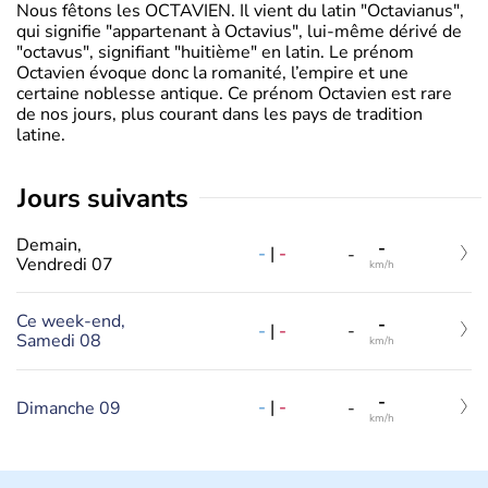
Nous fêtons les OCTAVIEN. Il vient du latin "Octavianus",
qui signifie "appartenant à Octavius", lui-même dérivé de
"octavus", signifiant "huitième" en latin. Le prénom
Octavien évoque donc la romanité, l’empire et une
certaine noblesse antique. Ce prénom Octavien est rare
de nos jours, plus courant dans les pays de tradition
latine.
jours suivants
Demain,
-
-
|
-
-
Vendredi 07
km/h
Ce week-end,
-
-
|
-
-
Samedi 08
km/h
-
-
|
-
Dimanche 09
-
km/h