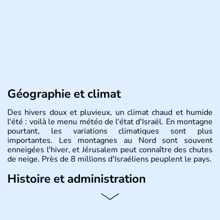
Géographie et climat
Des hivers doux et pluvieux, un climat chaud et humide
l'été : voilà le menu météo de l'état d'Israël. En montagne
pourtant, les variations climatiques sont plus
importantes. Les montagnes au Nord sont souvent
enneigées l'hiver, et Jérusalem peut connaître des chutes
de neige. Près de 8 millions d'Israéliens peuplent le pays.
Histoire et administration
L'Israël est un état de la partie est de la Méditerranée,
ayant proclamé son indépendance le 14 mai 1948. Israël
a décidé d'établir sa capitale à Jérusalem, mais Tel Aviv