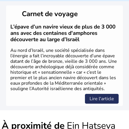
reste le centre politique et économique du pays. Il est
peuplé majoritairement de juifs et connaît désormais un
Carnet de voyage
vrai essor économique dans le domaine des nouvelles
technologies.
L’épave d’un navire vieux de plus de 3 000
ans avec des centaines d'amphores
découverte au large d’Israël
Au nord d’Israël, une société spécialisée dans
l’énergie a fait l’incroyable découverte d’une épave
datant de l’âge de bronze, vieille de 3 000 ans. Une
découverte archéologique déjà considérée comme
historique et « sensationnelle » car « c’est le
premier et le plus ancien navire découvert dans les
eaux profondes de la Méditerranée orientale »
souligne l’Autorité israélienne des antiquités.
Lire l'article
À proximité de
Ein Hatseva