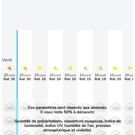
Vent
20
20
15
10
10
10
10
10
10
km/h
km/h
km/h
km/h
km/h
km/h
km/h
km/h
km/
Raf. 35
Raf. 30
Raf. 25
Raf. 20
Raf. 20
Raf. 15
Raf. 15
Raf. 20
Raf. 2
Ces paramètres sont réservés aux abonnés.
50%
50%
50%
50%
50%
50%
50%
50%
50%
Il vous reste 50% à découvrir:
Quantité de précipitations, couverture nuageuse, indice de
30%
30%
30%
30%
30%
30%
30%
30%
30%
luminosité, indice UV, humidité de l'air, pression
atmosphérique et visibilité.