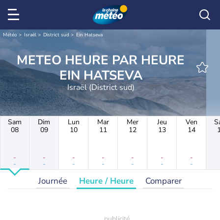
Météo
Israël
District sud
Ein Hatseva
METEO HEURE PAR HEURE
EIN HATSEVA
Israël (District sud)
Sam
Dim
Lun
Mar
Mer
Jeu
Ven
S
08
09
10
11
12
13
14
-
-
-
-
-
-
-
-
-
-
-
-
-
-
Journée
Heure / Heure
Comparer