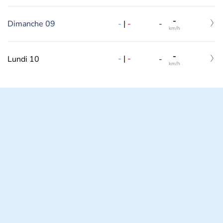
-
-
|
-
Dimanche 09
-
km/h
-
-
|
-
Lundi 10
-
km/h