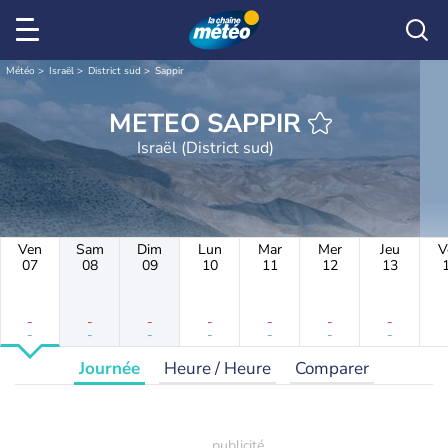
Météo
Israël
District sud
Sappir
METEO SAPPIR
Israël (District sud)
Ven
Sam
Dim
Lun
Mar
Mer
Jeu
V
07
08
09
10
11
12
13
-
-
-
-
-
-
-
-
-
-
-
-
-
-
Journée
Heure / Heure
Comparer