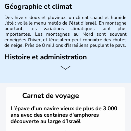
Géographie et climat
Des hivers doux et pluvieux, un climat chaud et humide
l'été : voilà le menu météo de l'état d'Israël. En montagne
pourtant, les variations climatiques sont plus
importantes. Les montagnes au Nord sont souvent
enneigées l'hiver, et Jérusalem peut connaître des chutes
de neige. Près de 8 millions d'Israéliens peuplent le pays.
Histoire et administration
L'Israël est un état de la partie est de la Méditerranée,
ayant proclamé son indépendance le 14 mai 1948. Israël
a décidé d'établir sa capitale à Jérusalem, mais Tel Aviv
reste le centre politique et économique du pays. Il est
peuplé majoritairement de juifs et connaît désormais un
Carnet de voyage
vrai essor économique dans le domaine des nouvelles
technologies.
L’épave d’un navire vieux de plus de 3 000
ans avec des centaines d'amphores
découverte au large d’Israël