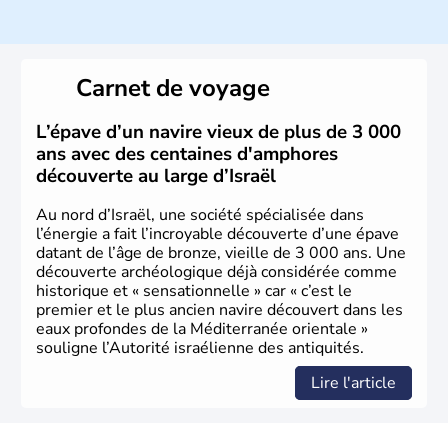
ayant proclamé son indépendance le 14 mai 1948. Israël
a décidé d'établir sa capitale à Jérusalem, mais Tel Aviv
reste le centre politique et économique du pays. Il est
peuplé majoritairement de juifs et connaît désormais un
Carnet de voyage
vrai essor économique dans le domaine des nouvelles
technologies.
L’épave d’un navire vieux de plus de 3 000
ans avec des centaines d'amphores
découverte au large d’Israël
Au nord d’Israël, une société spécialisée dans
l’énergie a fait l’incroyable découverte d’une épave
datant de l’âge de bronze, vieille de 3 000 ans. Une
découverte archéologique déjà considérée comme
historique et « sensationnelle » car « c’est le
premier et le plus ancien navire découvert dans les
eaux profondes de la Méditerranée orientale »
souligne l’Autorité israélienne des antiquités.
Lire l'article