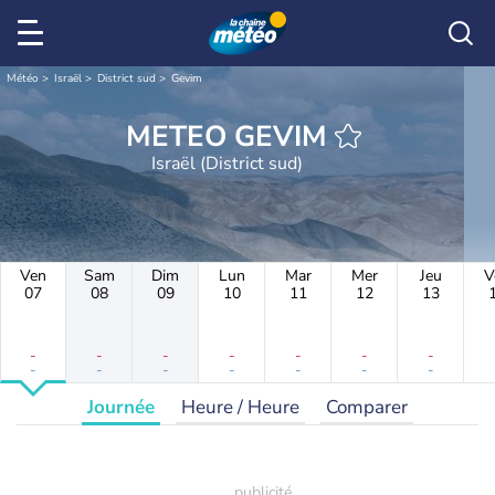
Météo
Israël
District sud
Gevim
METEO GEVIM
Israël (District sud)
Ven
Sam
Dim
Lun
Mar
Mer
Jeu
V
07
08
09
10
11
12
13
-
-
-
-
-
-
-
-
-
-
-
-
-
-
Journée
Heure / Heure
Comparer