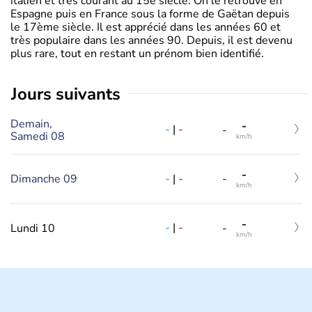
italien et très courant au 15è siècle. On le retrouve en
Espagne puis en France sous la forme de Gaëtan depuis
le 17ème siècle. Il est apprécié dans les années 60 et
très populaire dans les années 90. Depuis, il est devenu
plus rare, tout en restant un prénom bien identifié.
jours suivants
Demain,
-
-
|
-
-
Samedi 08
km/h
-
-
|
-
Dimanche 09
-
km/h
-
-
|
-
Lundi 10
-
km/h