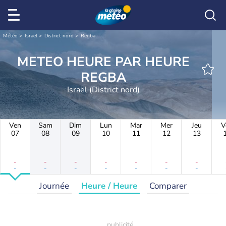
Météo
Israël
District nord
Regba
METEO HEURE PAR HEURE
REGBA
Israël (District nord)
Ven
Sam
Dim
Lun
Mar
Mer
Jeu
V
07
08
09
10
11
12
13
-
-
-
-
-
-
-
-
-
-
-
-
-
-
Journée
Heure / Heure
Comparer