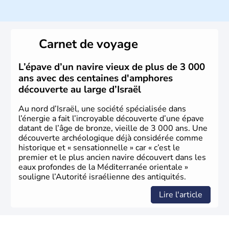
ayant proclamé son indépendance le 14 mai 1948. Israël
a décidé d'établir sa capitale à Jérusalem, mais Tel Aviv
reste le centre politique et économique du pays. Il est
peuplé majoritairement de juifs et connaît désormais un
Carnet de voyage
vrai essor économique dans le domaine des nouvelles
technologies.
L’épave d’un navire vieux de plus de 3 000
ans avec des centaines d'amphores
découverte au large d’Israël
Au nord d’Israël, une société spécialisée dans
l’énergie a fait l’incroyable découverte d’une épave
datant de l’âge de bronze, vieille de 3 000 ans. Une
découverte archéologique déjà considérée comme
historique et « sensationnelle » car « c’est le
premier et le plus ancien navire découvert dans les
eaux profondes de la Méditerranée orientale »
souligne l’Autorité israélienne des antiquités.
Lire l'article