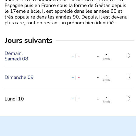
Espagne puis en France sous la forme de Gaëtan depuis
le 17ème siècle. Il est apprécié dans les années 60 et
très populaire dans les années 90. Depuis, il est devenu
plus rare, tout en restant un prénom bien identifié.
jours suivants
Demain,
-
-
|
-
-
Samedi 08
km/h
-
-
|
-
Dimanche 09
-
km/h
-
-
|
-
Lundi 10
-
km/h