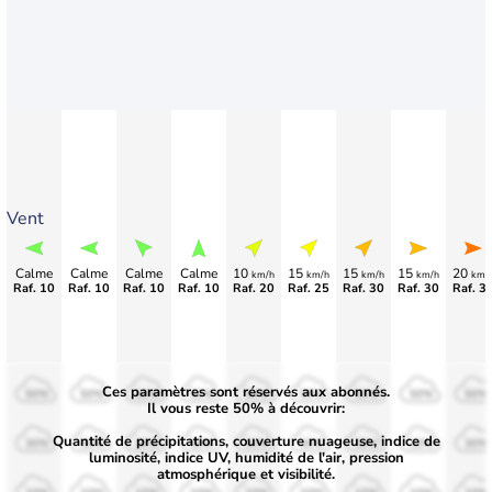
Vent
Calme
Calme
Calme
Calme
10
15
15
15
20
km/h
km/h
km/h
km/h
km/
Raf. 10
Raf. 10
Raf. 10
Raf. 10
Raf. 20
Raf. 25
Raf. 30
Raf. 30
Raf. 3
Ces paramètres sont réservés aux abonnés.
50%
50%
50%
50%
50%
50%
50%
50%
50%
Il vous reste 50% à découvrir:
Quantité de précipitations, couverture nuageuse, indice de
30%
30%
30%
30%
30%
30%
30%
30%
30%
luminosité, indice UV, humidité de l'air, pression
atmosphérique et visibilité.