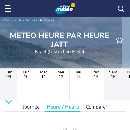
Météo
Israël
District de Haïfa
Jatt
METEO HEURE PAR HEURE
JATT
Israël (District de Haïfa)
Dim
Lun
Mar
Mer
Jeu
Ven
Sam
D
09
10
11
12
13
14
15
-
-
-
-
-
-
-
-
-
-
-
-
-
-
Journée
Heure / Heure
Comparer