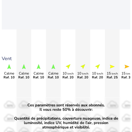
Vent
Calme
Calme
Calme
Calme
10
10
10
15
15
km/h
km/h
km/h
km/h
km/
Raf. 10
Raf. 10
Raf. 10
Raf. 10
Raf. 20
Raf. 20
Raf. 20
Raf. 25
Raf. 3
Ces paramètres sont réservés aux abonnés.
50%
50%
50%
50%
50%
50%
50%
50%
50%
Il vous reste 50% à découvrir:
Quantité de précipitations, couverture nuageuse, indice de
30%
30%
30%
30%
30%
30%
30%
30%
30%
luminosité, indice UV, humidité de l'air, pression
atmosphérique et visibilité.