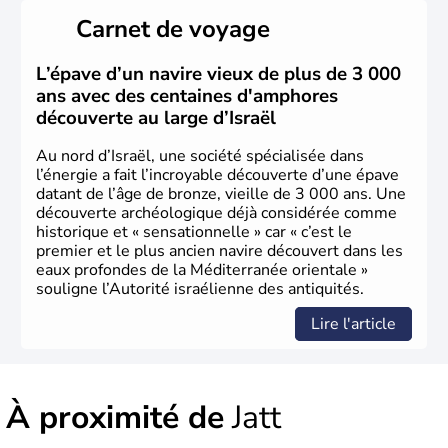
peuplé majoritairement de juifs et connaît désormais un
Carnet de voyage
vrai essor économique dans le domaine des nouvelles
technologies.
L’épave d’un navire vieux de plus de 3 000
ans avec des centaines d'amphores
découverte au large d’Israël
Au nord d’Israël, une société spécialisée dans
l’énergie a fait l’incroyable découverte d’une épave
datant de l’âge de bronze, vieille de 3 000 ans. Une
découverte archéologique déjà considérée comme
historique et « sensationnelle » car « c’est le
premier et le plus ancien navire découvert dans les
eaux profondes de la Méditerranée orientale »
souligne l’Autorité israélienne des antiquités.
Lire l'article
À proximité de
Jatt