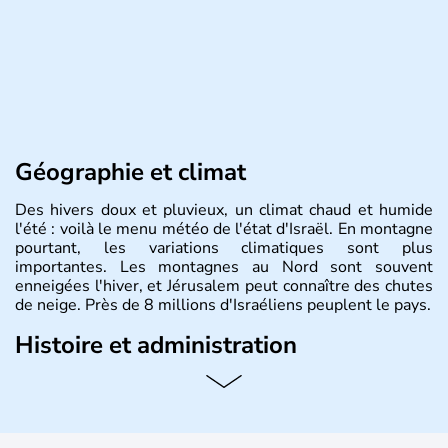
Géographie et climat
Des hivers doux et pluvieux, un climat chaud et humide
l'été : voilà le menu météo de l'état d'Israël. En montagne
pourtant, les variations climatiques sont plus
importantes. Les montagnes au Nord sont souvent
enneigées l'hiver, et Jérusalem peut connaître des chutes
de neige. Près de 8 millions d'Israéliens peuplent le pays.
Histoire et administration
L'Israël est un état de la partie est de la Méditerranée,
ayant proclamé son indépendance le 14 mai 1948. Israël
a décidé d'établir sa capitale à Jérusalem, mais Tel Aviv
reste le centre politique et économique du pays. Il est