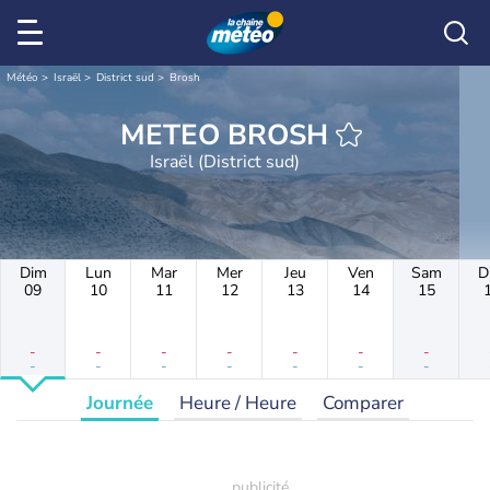
Météo
Israël
District sud
Brosh
METEO BROSH
Israël (District sud)
Dim
Lun
Mar
Mer
Jeu
Ven
Sam
D
09
10
11
12
13
14
15
-
-
-
-
-
-
-
-
-
-
-
-
-
-
Journée
Heure / Heure
Comparer