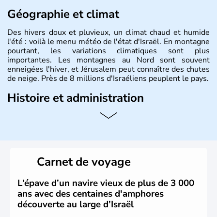
Géographie et climat
Des hivers doux et pluvieux, un climat chaud et humide
l'été : voilà le menu météo de l'état d'Israël. En montagne
pourtant, les variations climatiques sont plus
importantes. Les montagnes au Nord sont souvent
enneigées l'hiver, et Jérusalem peut connaître des chutes
de neige. Près de 8 millions d'Israéliens peuplent le pays.
Histoire et administration
L'Israël est un état de la partie est de la Méditerranée,
ayant proclamé son indépendance le 14 mai 1948. Israël
a décidé d'établir sa capitale à Jérusalem, mais Tel Aviv
reste le centre politique et économique du pays. Il est
peuplé majoritairement de juifs et connaît désormais un
Carnet de voyage
vrai essor économique dans le domaine des nouvelles
technologies.
L’épave d’un navire vieux de plus de 3 000
ans avec des centaines d'amphores
découverte au large d’Israël