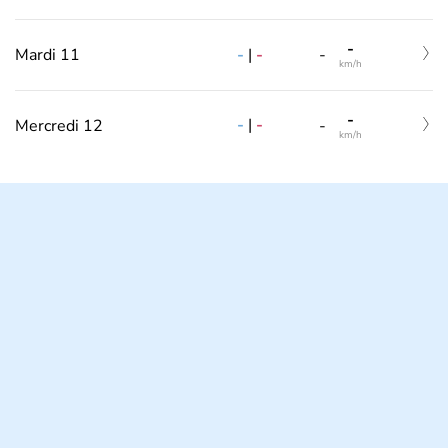
-
-
|
-
Mardi 11
-
km/h
-
-
|
-
Mercredi 12
-
km/h