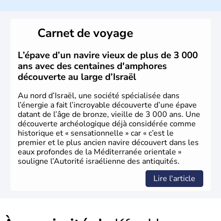
a décidé d'établir sa capitale à Jérusalem, mais Tel Aviv
reste le centre politique et économique du pays. Il est
peuplé majoritairement de juifs et connaît désormais un
Carnet de voyage
vrai essor économique dans le domaine des nouvelles
technologies.
L’épave d’un navire vieux de plus de 3 000
ans avec des centaines d'amphores
découverte au large d’Israël
Au nord d’Israël, une société spécialisée dans
l’énergie a fait l’incroyable découverte d’une épave
datant de l’âge de bronze, vieille de 3 000 ans. Une
découverte archéologique déjà considérée comme
historique et « sensationnelle » car « c’est le
premier et le plus ancien navire découvert dans les
eaux profondes de la Méditerranée orientale »
souligne l’Autorité israélienne des antiquités.
Lire l'article