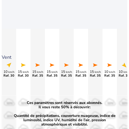
Vent
10
15
15
15
15
15
15
10
10
km/h
km/h
km/h
km/h
km/h
km/h
km/h
km/h
km/
Raf. 30
Raf. 30
Raf. 35
Raf. 35
Raf. 35
Raf. 35
Raf. 35
Raf. 35
Raf. 3
Ces paramètres sont réservés aux abonnés.
50%
50%
50%
50%
50%
50%
50%
50%
50%
Il vous reste 50% à découvrir:
Quantité de précipitations, couverture nuageuse, indice de
30%
30%
30%
30%
30%
30%
30%
30%
30%
luminosité, indice UV, humidité de l'air, pression
atmosphérique et visibilité.