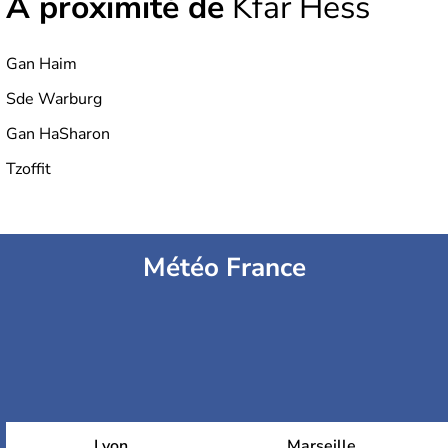
À proximité de
Kfar Hess
Gan Haim
Sde Warburg
Gan HaSharon
Tzoffit
Météo France
Lyon
Marseille