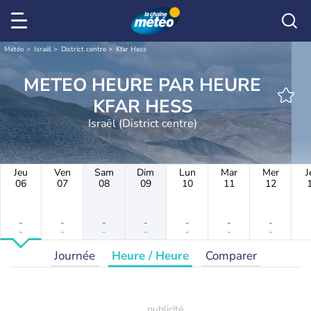
Météo
Israël
District centre
Kfar Hess
METEO HEURE PAR HEURE
KFAR HESS
Israël (District centre)
Jeu
Ven
Sam
Dim
Lun
Mar
Mer
J
06
07
08
09
10
11
12
-
-
-
-
-
-
-
-
-
-
-
-
-
-
Journée
Heure / Heure
Comparer