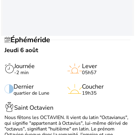
Éphéméride
Jeudi 6 août
Journée
Lever
-2 min
05h57
Dernier
Coucher
quartier de Lune
19h35
Saint Octavien
Nous fêtons les OCTAVIEN. Il vient du latin "Octavianus",
qui signifie "appartenant à Octavius", lui-même dérivé de
"octavus", signifiant "huitième" en latin. Le prénom
Octavien évoque donc la romanité, l’empire et une