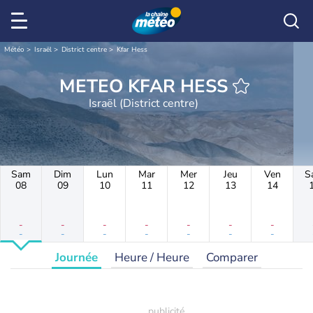
Météo
Israël
District centre
Kfar Hess
METEO KFAR HESS
Israël (District centre)
Sam
Dim
Lun
Mar
Mer
Jeu
Ven
S
08
09
10
11
12
13
14
-
-
-
-
-
-
-
-
-
-
-
-
-
-
Journée
Heure / Heure
Comparer