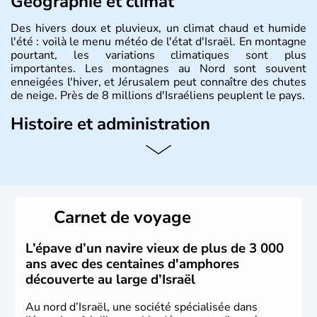
Géographie et climat
Des hivers doux et pluvieux, un climat chaud et humide
l'été : voilà le menu météo de l'état d'Israël. En montagne
pourtant, les variations climatiques sont plus
importantes. Les montagnes au Nord sont souvent
enneigées l'hiver, et Jérusalem peut connaître des chutes
de neige. Près de 8 millions d'Israéliens peuplent le pays.
Histoire et administration
L'Israël est un état de la partie est de la Méditerranée,
ayant proclamé son indépendance le 14 mai 1948. Israël
a décidé d'établir sa capitale à Jérusalem, mais Tel Aviv
reste le centre politique et économique du pays. Il est
peuplé majoritairement de juifs et connaît désormais un
Carnet de voyage
vrai essor économique dans le domaine des nouvelles
technologies.
L’épave d’un navire vieux de plus de 3 000
ans avec des centaines d'amphores
découverte au large d’Israël
Au nord d’Israël, une société spécialisée dans