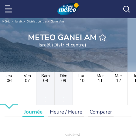
Météo
Israël
District centre
Ganei Am
METEO GANEI AM
Israël (District centre)
Jeu
Ven
Sam
Dim
Lun
Mar
Mer
J
06
07
08
09
10
11
12
-
-
-
-
-
-
-
-
-
-
-
-
-
-
Journée
Heure / Heure
Comparer