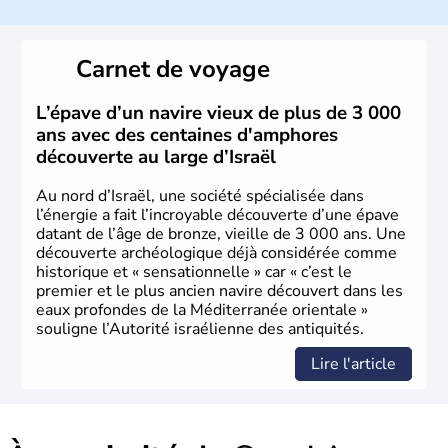
a décidé d'établir sa capitale à Jérusalem, mais Tel Aviv
reste le centre politique et économique du pays. Il est
peuplé majoritairement de juifs et connaît désormais un
Carnet de voyage
vrai essor économique dans le domaine des nouvelles
technologies.
L’épave d’un navire vieux de plus de 3 000
ans avec des centaines d'amphores
découverte au large d’Israël
Au nord d’Israël, une société spécialisée dans
l’énergie a fait l’incroyable découverte d’une épave
datant de l’âge de bronze, vieille de 3 000 ans. Une
découverte archéologique déjà considérée comme
historique et « sensationnelle » car « c’est le
premier et le plus ancien navire découvert dans les
eaux profondes de la Méditerranée orientale »
souligne l’Autorité israélienne des antiquités.
Lire l'article