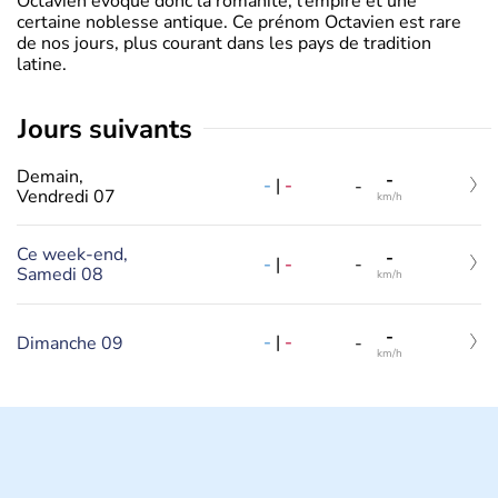
Octavien évoque donc la romanité, l’empire et une
certaine noblesse antique. Ce prénom Octavien est rare
de nos jours, plus courant dans les pays de tradition
latine.
jours suivants
Demain,
-
-
|
-
-
Vendredi 07
km/h
Ce week-end,
-
-
|
-
-
Samedi 08
km/h
-
-
|
-
Dimanche 09
-
km/h