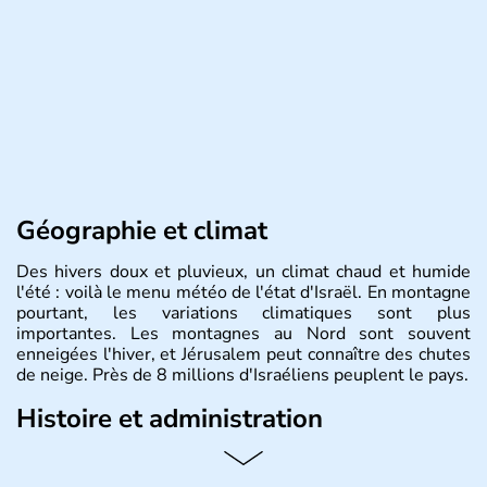
Géographie et climat
Des hivers doux et pluvieux, un climat chaud et humide
l'été : voilà le menu météo de l'état d'Israël. En montagne
pourtant, les variations climatiques sont plus
importantes. Les montagnes au Nord sont souvent
enneigées l'hiver, et Jérusalem peut connaître des chutes
de neige. Près de 8 millions d'Israéliens peuplent le pays.
Histoire et administration
L'Israël est un état de la partie est de la Méditerranée,
ayant proclamé son indépendance le 14 mai 1948. Israël