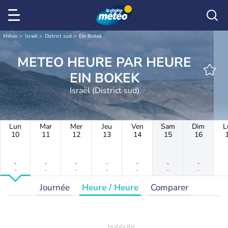
Météo
Israël
District sud
Ein Bokek
METEO HEURE PAR HEURE
EIN BOKEK
Israël (District sud)
Lun
Mar
Mer
Jeu
Ven
Sam
Dim
L
10
11
12
13
14
15
16
-
-
-
-
-
-
-
-
-
-
-
-
-
-
Journée
Heure / Heure
Comparer