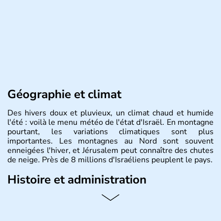
Géographie et climat
Des hivers doux et pluvieux, un climat chaud et humide
l'été : voilà le menu météo de l'état d'Israël. En montagne
pourtant, les variations climatiques sont plus
importantes. Les montagnes au Nord sont souvent
enneigées l'hiver, et Jérusalem peut connaître des chutes
de neige. Près de 8 millions d'Israéliens peuplent le pays.
Histoire et administration
L'Israël est un état de la partie est de la Méditerranée,
ayant proclamé son indépendance le 14 mai 1948. Israël
a décidé d'établir sa capitale à Jérusalem, mais Tel Aviv