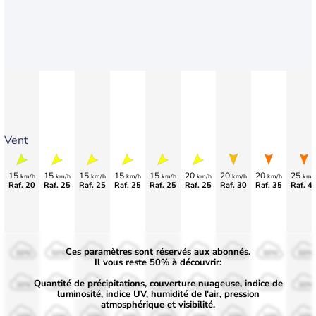
Vent
15
15
15
15
15
20
20
20
25
km/h
km/h
km/h
km/h
km/h
km/h
km/h
km/h
km/
Raf. 20
Raf. 25
Raf. 25
Raf. 25
Raf. 25
Raf. 25
Raf. 30
Raf. 35
Raf. 4
Ces paramètres sont réservés aux abonnés.
50%
50%
50%
50%
50%
50%
50%
50%
50%
Il vous reste 50% à découvrir:
Quantité de précipitations, couverture nuageuse, indice de
30%
30%
30%
30%
30%
30%
30%
30%
30%
luminosité, indice UV, humidité de l'air, pression
atmosphérique et visibilité.