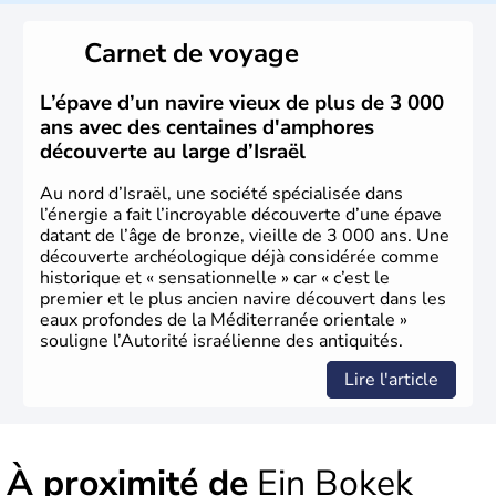
reste le centre politique et économique du pays. Il est
peuplé majoritairement de juifs et connaît désormais un
Carnet de voyage
vrai essor économique dans le domaine des nouvelles
technologies.
L’épave d’un navire vieux de plus de 3 000
ans avec des centaines d'amphores
découverte au large d’Israël
Au nord d’Israël, une société spécialisée dans
l’énergie a fait l’incroyable découverte d’une épave
datant de l’âge de bronze, vieille de 3 000 ans. Une
découverte archéologique déjà considérée comme
historique et « sensationnelle » car « c’est le
premier et le plus ancien navire découvert dans les
eaux profondes de la Méditerranée orientale »
souligne l’Autorité israélienne des antiquités.
Lire l'article
À proximité de
Ein Bokek