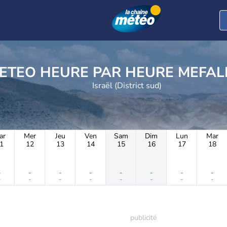
METEO HEURE PAR H
Israël (District sud)
ar
Mer
Jeu
Ven
Sam
Dim
Lun
Mar
1
12
13
14
15
16
17
18
-
-
-
-
-
-
-
-
-
-
-
-
-
-
-
-