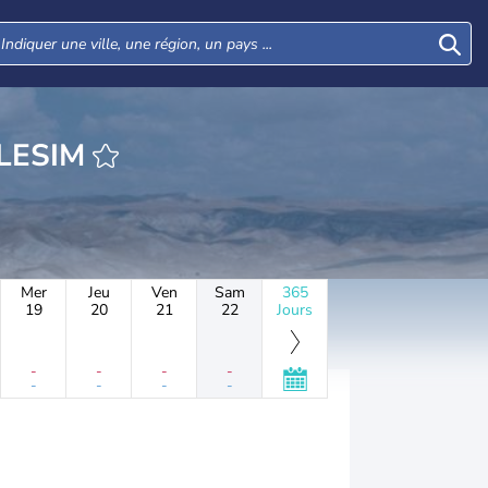
EURE MEFALLESIM
Mer
Jeu
Ven
Sam
365
19
20
21
22
Jours
-
-
-
-
-
-
-
-