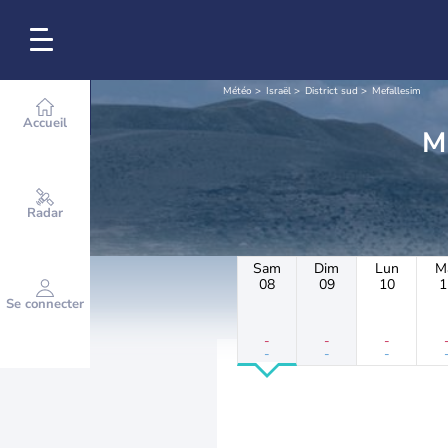
Météo
Israël
District sud
Mefallesim
Accueil
Radar
Sam
Dim
Lun
M
08
09
10
1
Se connecter
-
-
-
-
-
-