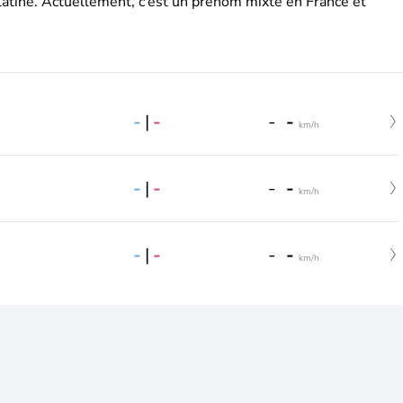
latine. Actuellement, c’est un prénom mixte en France et
-
|
-
-
-
km/h
-
|
-
-
-
km/h
-
|
-
-
-
km/h