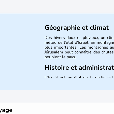
Géographie et climat
Des hivers doux et pluvieux, un cli
météo de l'état d'Israël. En montagne
plus importantes. Les montagnes au
Jérusalem peut connaître des chutes 
peuplent le pays.
Histoire et administra
L'Israël est un état de la partie e
indépendance le 14 mai 1948. Israël a
mais Tel Aviv reste le centre polit
majoritairement de juifs et connaît 
domaine des nouvelles technologies.
oyage