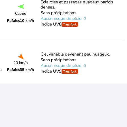
Eclaircies et passages nuageux parfois
denses.
Sans précipitations.
Calme
Aucun risque de pluie
Rafales
10 km/h
Indice UV
8
Très fort
Ciel variable devenant peu nuageux.
Sans précipitations.
20 km/h
Aucun risque de pluie
Rafales
35 km/h
du
Indice UV
9
Très fort