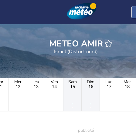
METEO AMIR
Israël (District nord)
ar
Mer
Jeu
Ven
Sam
Dim
Lun
Mar
1
12
13
14
15
16
17
18
-
-
-
-
-
-
-
-
-
-
-
-
-
-
-
-