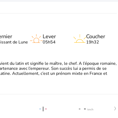
rnier
Lever
Coucher
oissant de Lune
05h54
19h32
t du latin et signifie le maître, le chef. A l’époque romaine,
partenance avec l’empereur. Son succès lui a permis de se
latine. Actuellement, c’est un prénom mixte en France et
-
|
-
-
-
km/h