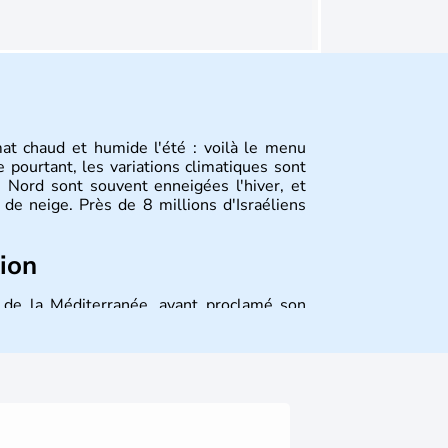
mat chaud et humide l'été : voilà le menu
 pourtant, les variations climatiques sont
 Nord sont souvent enneigées l'hiver, et
de neige. Près de 8 millions d'Israéliens
tion
st de la Méditerranée, ayant proclamé son
 décidé d'établir sa capitale à Jérusalem,
ique et économique du pays. Il est peuplé
désormais un vrai essor économique dans le