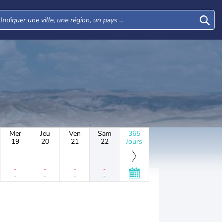
Mer
Jeu
Ven
Sam
365
19
20
21
22
Jours
-
-
-
-
-
-
-
-