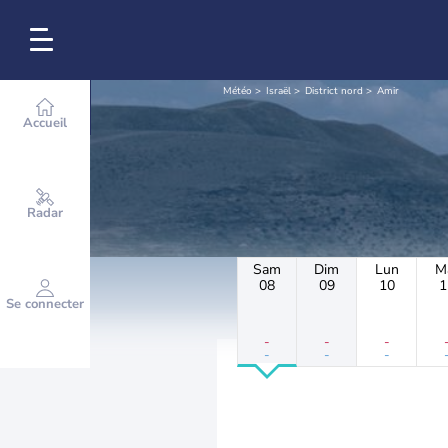
Météo
Israël
District nord
Amir
Accueil
Radar
Sam
Dim
Lun
M
08
09
10
1
Se connecter
-
-
-
-
-
-